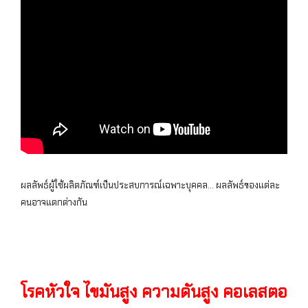
ผลลัพธ์ผู้ใช้ผลิตภัณฑ์เป็นประสบการณ์เฉพาะบุคคล… ผลลัพธ์ของแต่ละ
คนอาจแตกต่างกัน
โรคหัวใจ, หัวใจเต้นผิดจังหวะ, บำรุงหัวใจ, เส้นเลือดหัวใจ
ตีบ, หัวใจโต
โรคหัวใจ ไขมันสูง ความดันสูง คอเลสตอ