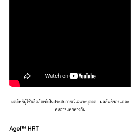
ผลลัพธ์ผู้ใช้ผลิตภัณฑ์เป็นประสบการณ์เฉพาะบุคคล… ผลลัพธ์ของแต่ละ
คนอาจแตกต่างกัน
Agel™ HRT