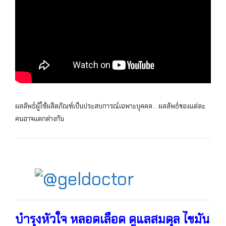
ผลลัพธ์ผู้ใช้ผลิตภัณฑ์เป็นประสบการณ์เฉพาะบุคคล… ผลลัพธ์ของแต่ละ
คนอาจแตกต่างกัน
บำรุงหัวใจ หลอดเลือด ดูแลสมดุล ไขมัน