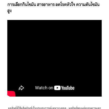
การเลือกกินไขมัน สารอาหาร ลดโรคหัวใจ ความดันไขมัน
สูง
ผลลัพธ์ผู้ใช้ผลิตภัณฑ์เป็นประสบการณ์เฉพาะบุคคล… ผลลัพธ์ของแต่ละคนอาจแตก