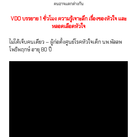
คนอาจแตกต่างกัน
VDO บรรยาย 1 ชั่วโมง ความรู้เจาะลึก เรื่องของหัวใจ และ
หลอดเลือด
หัวใจ
ไม่ได้เจ็บคนเดียว – ผู้ก่อตั้งศูนย์โรคหัวใจเด็ก นพ.พัลลพ
โพธิพฤกษ์ อายุ 80 ปี