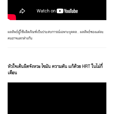
ผลลัพธ์ผู้ใช้ผลิตภัณฑ์เป็นประสบการณ์เฉพาะบุคคล… ผลลัพธ์ของแต่ละ
คนอาจแตกต่างกัน
หัวใจเต้นผิดจังหวะ ไขมัน ความดัน แก้ด้วย HRT ในไม่กี่
เดือน