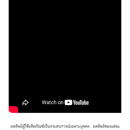
ผลลัพธ์ผู้ใช้ผลิตภัณฑ์เป็นประสบการณ์เฉพาะบุคคล… ผลลัพธ์ของแต่ละ