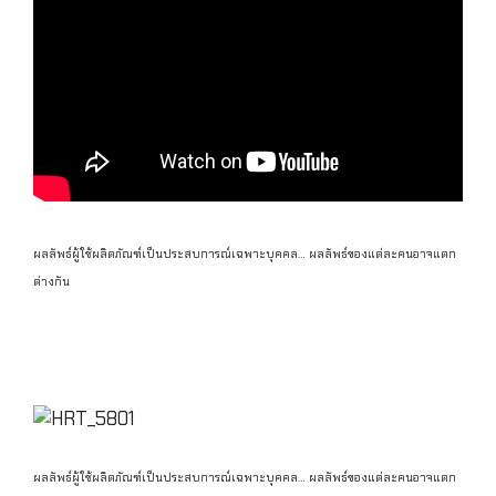
ผลลัพธ์ผู้ใช้ผลิตภัณฑ์เป็นประสบการณ์เฉพาะบุคคล… ผลลัพธ์ของแต่ละคนอาจแตก
ต่างกัน
โรคหัวใจ, หัวใจเต้นผิดจังหวะ, บำรุงหัวใจ, เส้นเลือดหัวใจ
ตีบ, หัวใจโต
ผลลัพธ์ผู้ใช้ผลิตภัณฑ์เป็นประสบการณ์เฉพาะบุคคล… ผลลัพธ์ของแต่ละคนอาจแตก