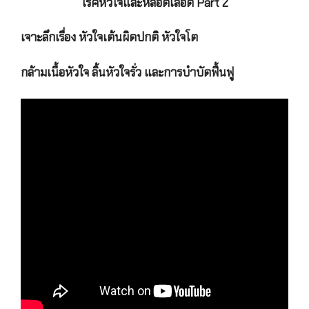
โรคหัวใจและหลอดเลือด Part 2
เจาะลึกเรื่อง หัวใจเต้นผิดปกติ หัวใจโต
กล้ามเนื้อหัวใจ ลิ้นหัวใจรั่ว และการบำบัดฟื้นฟู