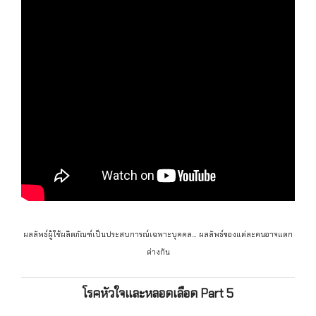
ผลลัพธ์ผู้ใช้ผลิตภัณฑ์เป็นประสบการณ์เฉพาะบุคคล… ผลลัพธ์ของแต่ละคนอาจแตก
ต่างกัน
โรคหัวใจและหลอดเลือด Part 5