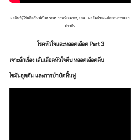
ผลลัพธ์ผู้ใช้ผลิตภัณฑ์เป็นประสบการณ์เฉพาะบุคคล… ผลลัพธ์ของแต่ละคนอาจแตก
ต่างกัน
โรคหัวใจและหลอดเลือด Part 3
เจาะลึกเรื่อง เส้นเลือดหัวใจตีบ หลอดเลือดตีบ
ไขมันอุดตัน และการบำบัดฟื้นฟู