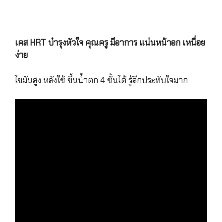
โรคหัวใจ, หัวใจเต้นผิดจังหวะ, บำรุงหัวใจ, เส้นเลือดหัวใจ
ตีบ, หัวใจโต
เคส HRT บำรุงหัวใจ คุณครู มีอาการ แน่นหน้าอก เหนื่อย
ง่าย
ไขมันสูง หลังใช้ ขึ้นน้ำตก 4 ชั้นได้ รู้สึกประทับใจมาก