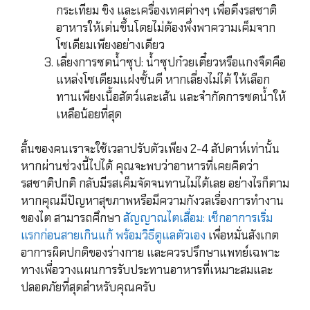
กระเทียม ขิง และเครื่องเทศต่างๆ เพื่อดึงรสชาติ
อาหารให้เด่นขึ้นโดยไม่ต้องพึ่งพาความเค็มจาก
โซเดียมเพียงอย่างเดียว
เลี่ยงการซดน้ำซุป: น้ำซุปก๋วยเตี๋ยวหรือแกงจืดคือ
แหล่งโซเดียมแฝงชั้นดี หากเลี่ยงไม่ได้ ให้เลือก
ทานเพียงเนื้อสัตว์และเส้น และจำกัดการซดน้ำให้
เหลือน้อยที่สุด
ลิ้นของคนเราจะใช้เวลาปรับตัวเพียง 2-4 สัปดาห์เท่านั้น
หากผ่านช่วงนี้ไปได้ คุณจะพบว่าอาหารที่เคยคิดว่า
รสชาติปกติ กลับมีรสเค็มจัดจนทานไม่ได้เลย อย่างไรก็ตาม
หากคุณมีปัญหาสุขภาพหรือมีความกังวลเรื่องการทำงาน
ของไต สามารถศึกษา
สัญญาณไตเสื่อม: เช็กอาการเริ่ม
แรกก่อนสายเกินแก้ พร้อมวิธีดูแลตัวเอง
เพื่อหมั่นสังเกต
อาการผิดปกติของร่างกาย และควรปรึกษาแพทย์เฉพาะ
ทางเพื่อวางแผนการรับประทานอาหารที่เหมาะสมและ
ปลอดภัยที่สุดสำหรับคุณครับ