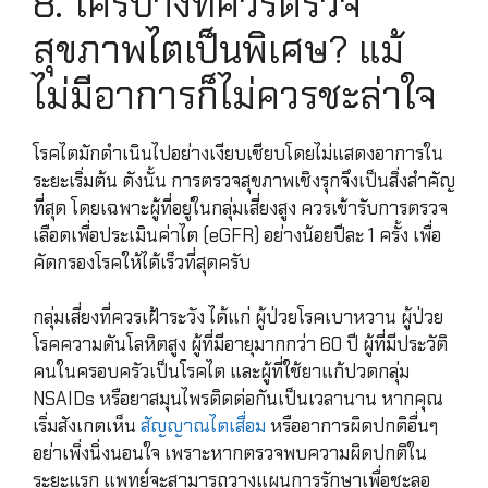
8. ใครบ้างที่ควรตรวจ
สุขภาพไตเป็นพิเศษ? แม้
ไม่มีอาการก็ไม่ควรชะล่าใจ
โรคไตมักดำเนินไปอย่างเงียบเชียบโดยไม่แสดงอาการใน
ระยะเริ่มต้น ดังนั้น การตรวจสุขภาพเชิงรุกจึงเป็นสิ่งสำคัญ
ที่สุด โดยเฉพาะผู้ที่อยู่ในกลุ่มเสี่ยงสูง ควรเข้ารับการตรวจ
เลือดเพื่อประเมินค่าไต (eGFR) อย่างน้อยปีละ 1 ครั้ง เพื่อ
คัดกรองโรคให้ได้เร็วที่สุดครับ
กลุ่มเสี่ยงที่ควรเฝ้าระวัง ได้แก่ ผู้ป่วยโรคเบาหวาน ผู้ป่วย
โรคความดันโลหิตสูง ผู้ที่มีอายุมากกว่า 60 ปี ผู้ที่มีประวัติ
คนในครอบครัวเป็นโรคไต และผู้ที่ใช้ยาแก้ปวดกลุ่ม
NSAIDs หรือยาสมุนไพรติดต่อกันเป็นเวลานาน หากคุณ
เริ่มสังเกตเห็น
สัญญาณไตเสื่อม
หรืออาการผิดปกติอื่นๆ
อย่าเพิ่งนิ่งนอนใจ เพราะหากตรวจพบความผิดปกติใน
ระยะแรก แพทย์จะสามารถวางแผนการรักษาเพื่อชะลอ