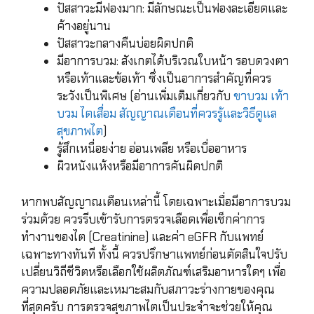
ปัสสาวะมีฟองมาก: มีลักษณะเป็นฟองละเอียดและ
ค้างอยู่นาน
ปัสสาวะกลางคืนบ่อยผิดปกติ
มีอาการบวม: สังเกตได้บริเวณใบหน้า รอบดวงตา
หรือเท้าและข้อเท้า ซึ่งเป็นอาการสำคัญที่ควร
ระวังเป็นพิเศษ (อ่านเพิ่มเติมเกี่ยวกับ
ขาบวม เท้า
บวม ไตเสื่อม สัญญาณเตือนที่ควรรู้และวิธีดูแล
สุขภาพไต
)
รู้สึกเหนื่อยง่าย อ่อนเพลีย หรือเบื่ออาหาร
ผิวหนังแห้งหรือมีอาการคันผิดปกติ
หากพบสัญญาณเตือนเหล่านี้ โดยเฉพาะเมื่อมีอาการบวม
ร่วมด้วย ควรรีบเข้ารับการตรวจเลือดเพื่อเช็กค่าการ
ทำงานของไต (Creatinine) และค่า eGFR กับแพทย์
เฉพาะทางทันที ทั้งนี้ ควรปรึกษาแพทย์ก่อนตัดสินใจปรับ
เปลี่ยนวิถีชีวิตหรือเลือกใช้ผลิตภัณฑ์เสริมอาหารใดๆ เพื่อ
ความปลอดภัยและเหมาะสมกับสภาวะร่างกายของคุณ
ที่สุดครับ การตรวจสุขภาพไตเป็นประจำจะช่วยให้คุณ