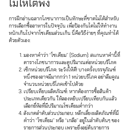
ไม่ให้ไตพัง
การฝึกอ่านฉลากโภชนาการเป็นทักษะที่ขาดไม่ได้สำหรับ
การเลือกซื้ออาหารในปัจจุบัน เพื่อป้องกันไตไม่ให้ทำงาน
หนักเกินไปจากโซเดียมส่วนเกิน นี่คือวิธีง่ายๆ ที่คุณทำได้
ด้วยตัวเอง:
มองหาคำว่า “โซเดียม” (Sodium): สแกนหาคำนี้ที่
ตารางโภชนาการและดูปริมาณต่อหน่วยบริโภค
เช็กหน่วยบริโภค: ระวังให้ดี! บางครั้งบรรจุภัณฑ์
หนึ่งซองอาจมีมากกว่า 1 หน่วยบริโภค อย่าลืมคูณ
จำนวนหน่วยบริโภคเข้าไปด้วย
เปรียบเทียบผลิตภัณฑ์: หากต้องการซื้อสินค้า
ประเภทเดียวกัน ให้ลองหยิบเปรียบเทียบกันแล้ว
เลือกยี่ห้อที่มีปริมาณโซเดียมต่ำกว่า
สังเกตลำดับส่วนประกอบ: หลีกเลี่ยงผลิตภัณฑ์ที่มี
คำว่า “โซเดียม” หรือ “เกลือ” อยู่ในลำดับต้นๆ ของ
รายการส่วนประกอบ เพราะยิ่งอยู่ต้นรายการ