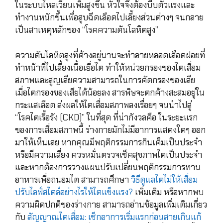
ในระบบไหลเวียนเพิ่มสูงขึ้น หัวใจจึงต้องบีบตัวแรงและ
ทำงานหนักขึ้นเพื่อสูบฉีดเลือดไปเลี้ยงส่วนต่างๆ จนกลาย
เป็นสาเหตุหลักของ “โรคความดันโลหิตสูง”
ความดันโลหิตสูงที่ค้างอยู่นานจะทำลายหลอดเลือดฝอยที่
ทำหน้าที่ไปเลี้ยงเนื้อเยื่อไต ทำให้หน่วยกรองของไตเสื่อม
สภาพและสูญเสียความสามารถในการคัดกรองของเสีย
เมื่อไตกรองของเสียได้น้อยลง สารพิษจะตกค้างสะสมอยู่ใน
กระแสเลือด ส่งผลให้ไตเสื่อมสภาพลงเรื่อยๆ จนนำไปสู่
“โรคไตเรื้อรัง (CKD)” ในที่สุด ที่น่ากังวลคือ ในระยะแรก
ของการเสื่อมสภาพนี้ ร่างกายมักไม่มีอาการแสดงใดๆ ออก
มาให้เห็นเลย หากคุณมีพฤติกรรมการกินเค็มเป็นประจำ
หรือมีความเสี่ยง ควรหมั่นตรวจเช็คสุขภาพไตเป็นประจำ
และหากต้องการวางแผนปรับเปลี่ยนพฤติกรรมการทาน
อาหารเพื่อถนอมไต สามารถศึกษา
วิธีดูแลไตไม่ให้เสื่อม
ปรับไลฟ์สไตล์อย่างไรให้ไตแข็งแรง?
เพิ่มเติม หรือหากพบ
ความผิดปกติของร่างกาย สามารถอ่านข้อมูลเพิ่มเติมเกี่ยว
กับ
สัญญาณไตเสื่อม: เช็กอาการเริ่มแรกก่อนสายเกินแก้