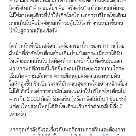
คำถามยอดฮิตที่หมอมักได้รับบ่อยครั้งคือ “กินเค็มเสี่ยงโรค
ไตจริงไหม” คำตอบสั้นๆ คือ “จริงครับ” แม้ว่าความเค็มจะ
ไม่ใช่สาเหตุเดียวที่ทำให้เกิดโรคไต แต่การบริโภคโซเดียม
มากเกินไปคือปัจจัยหลักที่กระตุ้นให้ไตทำงานหนักขึ้นจน
นำไปสู่ความเสื่อมเรื้อรัง
ไตทำหน้าที่เป็นเสมือน “เครื่องกรองน้ำ” ของร่างกาย โดย
มีหน้าที่กำจัดโซเดียมส่วนเกินผ่านปัสสาวะ เมื่อเราได้รับ
โซเดียมมากเกินไป ไตต้องทำงานหนักขึ้นเพื่อขับมันออก
มา หากพฤติกรรมนี้เกิดขึ้นสะสมเป็นระยะเวลานาน ไตจะ
เริ่มเกิดความเสียหาย ความยืดหยุ่นลดลง และความดัน
โลหิตสูงขึ้น ซึ่งเป็นวงจรที่บั่นทอนสุขภาพไตอย่างหลีกเลี่ยง
ไม่ได้ ทั้งนี้ องค์การอนามัยโลกแนะนำให้บริโภคโซเดียมไม่
ควรเกิน 2,000 มิลลิกรัมต่อวัน (หรือเกลือไม่เกิน 1 ช้อนชา)
แต่คนไทยส่วนใหญ่ได้รับโซเดียมเกินกว่าค่าเฉลี่ยนี้ถึง 2
เท่าครับ
หากคุณกำลังกังวลเกี่ยวกับพฤติกรรมการกินและต้องการ