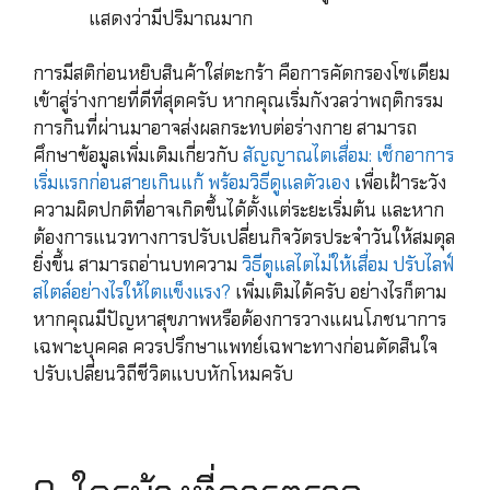
แสดงว่ามีปริมาณมาก
การมีสติก่อนหยิบสินค้าใส่ตะกร้า คือการคัดกรองโซเดียม
เข้าสู่ร่างกายที่ดีที่สุดครับ หากคุณเริ่มกังวลว่าพฤติกรรม
การกินที่ผ่านมาอาจส่งผลกระทบต่อร่างกาย สามารถ
ศึกษาข้อมูลเพิ่มเติมเกี่ยวกับ
สัญญาณไตเสื่อม: เช็กอาการ
เริ่มแรกก่อนสายเกินแก้ พร้อมวิธีดูแลตัวเอง
เพื่อเฝ้าระวัง
ความผิดปกติที่อาจเกิดขึ้นได้ตั้งแต่ระยะเริ่มต้น และหาก
ต้องการแนวทางการปรับเปลี่ยนกิจวัตรประจำวันให้สมดุล
ยิ่งขึ้น สามารถอ่านบทความ
วิธีดูแลไตไม่ให้เสื่อม ปรับไลฟ์
สไตล์อย่างไรให้ไตแข็งแรง?
เพิ่มเติมได้ครับ อย่างไรก็ตาม
หากคุณมีปัญหาสุขภาพหรือต้องการวางแผนโภชนาการ
เฉพาะบุคคล ควรปรึกษาแพทย์เฉพาะทางก่อนตัดสินใจ
ปรับเปลี่ยนวิถีชีวิตแบบหักโหมครับ