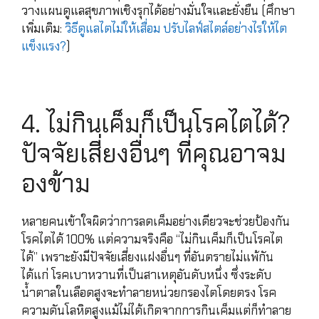
วางแผนดูแลสุขภาพเชิงรุกได้อย่างมั่นใจและยั่งยืน (ศึกษา
เพิ่มเติม:
วิธีดูแลไตไม่ให้เสื่อม ปรับไลฟ์สไตล์อย่างไรให้ไต
แข็งแรง?
)
4. ไม่กินเค็มก็เป็นโรคไตได้?
ปัจจัยเสี่ยงอื่นๆ ที่คุณอาจม
องข้าม
หลายคนเข้าใจผิดว่าการลดเค็มอย่างเดียวจะช่วยป้องกัน
โรคไตได้ 100% แต่ความจริงคือ “ไม่กินเค็มก็เป็นโรคไต
ได้” เพราะยังมีปัจจัยเสี่ยงแฝงอื่นๆ ที่อันตรายไม่แพ้กัน
ได้แก่ โรคเบาหวานที่เป็นสาเหตุอันดับหนึ่ง ซึ่งระดับ
น้ำตาลในเลือดสูงจะทำลายหน่วยกรองไตโดยตรง โรค
ความดันโลหิตสูงแม้ไม่ได้เกิดจากการกินเค็มแต่ก็ทำลาย