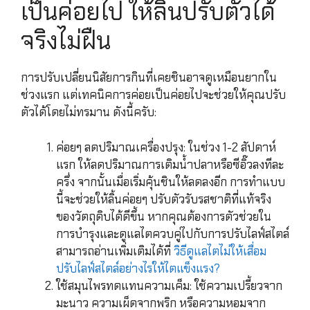
เป็นค่อยไป ให้ลิ้นปรับตัวได้
จริงไม่ฝืน
การปรับเปลี่ยนนิสัยการกินที่เคยชินอาจดูเหมือนยากใน
ช่วงแรก แต่เทคนิคการค่อยเป็นค่อยไปจะช่วยให้คุณปรับ
ตัวได้โดยไม่ทรมาน ดังนี้ครับ:
ค่อยๆ ลดปริมาณเครื่องปรุง: ในช่วง 1-2 สัปดาห์
แรก ให้ลดปริมาณการเติมน้ำปลาหรือซีอิ๊วลงทีละ
ครึ่ง จากนั้นเมื่อเริ่มคุ้นชินให้ลดลงอีก การทำแบบ
นี้จะช่วยให้ลิ้นค่อยๆ ปรับตัวรับรสชาติที่แท้จริง
ของวัตถุดิบได้ดีขึ้น หากคุณต้องการตัวช่วยใน
การบำรุงและดูแลไตควบคู่ไปกับการปรับไลฟ์สไตล์
สามารถอ่านเพิ่มเติมได้ที่
วิธีดูแลไตไม่ให้เสื่อม
ปรับไลฟ์สไตล์อย่างไรให้ไตแข็งแรง?
ใช้สมุนไพรทดแทนความเค็ม: ใช้ความเปรี้ยวจาก
มะนาว ความเผ็ดจากพริก หรือความหอมจาก