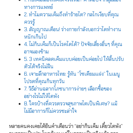
ทางการแพทย์
2. ทำไมความเค็มถึงทำร้ายไต? กลไกเงียบที่คุณ
ควรรู้
3. สัญญาณเตือน! ร่างกายกำลังบอกว่าไตทำงาน
หนักเกินไป
4. ไม่กินเค็มก็เป็นโรคไตได้? ปัจจัยเสี่ยงอื่นๆ ที่คุณ
อาจมองข้าม
5. 3 เทคนิคลดเค็มแบบค่อยเป็นค่อยไป ให้ลิ้นปรับ
ตัวได้จริงไม่ฝืน
6. เจาะลึกอาหารไทย: รู้ทัน “โซเดียมแฝง” ในเมนู
โปรดที่คุณกินทุกวัน
7. วิธีอ่านฉลากโภชนาการง่ายๆ เลือกซื้อของ
อย่างไรไม่ให้ไตพัง
8. ใครบ้างที่ควรตรวจสุขภาพไตเป็นพิเศษ? แม้
ไม่มีอาการก็ไม่ควรชะล่าใจ
หลายคนคงเคยได้ยินคำเตือนว่า “อย่ากินเค็ม เดี๋ยวไตพัง”