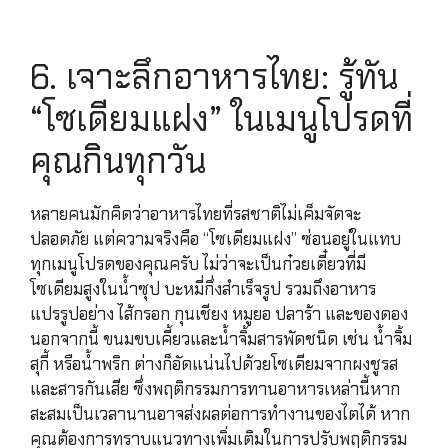
6. เจาะลึกอาหารไทย: รู้ทัน
“โซเดียมแฝง” ในเมนูโปรดที่
คุณกินทุกวัน
หลายคนมักคิดว่าอาหารไทยที่รสชาติไม่เค็มจัดจะ
ปลอดภัย แต่ความจริงคือ “โซเดียมแฝง” ซ่อนอยู่ในแทบ
ทุกเมนูโปรดของคุณครับ ไม่ว่าจะเป็นก๋วยเตี๋ยวที่มี
โซเดียมสูงในน้ำซุป บะหมี่กึ่งสำเร็จรูป รวมถึงอาหาร
แปรรูปอย่าง ไส้กรอก กุนเชียง หมูยอ ปลาร้า และของดอง
นอกจากนี้ ขนมขบเคี้ยวและน้ำจิ้มสารพัดชนิด เช่น น้ำจิ้ม
สุกี้ หรือน้ำพริก ต่างก็อัดแน่นไปด้วยโซเดียมจากผงชูรส
และสารกันเสีย ซึ่งพฤติกรรมการทานอาหารเหล่านี้หาก
สะสมเป็นเวลานานอาจส่งผลต่อการทำงานของไตได้ หาก
คุณต้องการทราบแนวทางเพิ่มเติมในการปรับพฤติกรรม