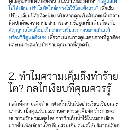
ดูแลสุขภาพไตให้ดียิ่งขึ้น แนะนำให้ลองศึกษา
วิธีดูแลไต
ไม่ให้เสื่อม ปรับไลฟ์สไตล์อย่างไรให้ไตแข็งแรง?
เพื่อเริ่ม
ปรับเปลี่ยนนิสัยทีละน้อย หรือหากคุณเริ่มสังเกตเห็นความ
ผิดปกติของร่างกาย สามารถอ่านข้อมูลเพิ่มเติมเกี่ยวกับ
สัญญาณไตเสื่อม: เช็กอาการเริ่มแรกก่อนสายเกินแก้
พร้อมวิธีดูแลตัวเอง
เพื่อวางแผนการดูแลสุขภาพที่ถูกต้อง
และเหมาะสมกับร่างกายคุณมากที่สุดครับ
2. ทำไมความเค็มถึงทำร้าย
ไต? กลไกเงียบที่คุณควรรู้
กลไกที่ความเค็มทำลายไตนั้นเป็นไปอย่างเงียบเชียบและ
น่ากลัว เมื่อคุณรับประทานอาหารรสเค็มจัด ร่างกายจะ
พยายามรักษาสมดุลโดยการกักเก็บน้ำไว้ในหลอดเลือด
มากขึ้นเพื่อเจือจางโซเดียมส่วนเกิน ส่งผลให้ปริมาณเลือด