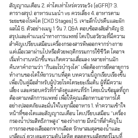
สัญญาณเตือน 2. ค่าไตเท่าไหร่ควรระวัง (eGFR)? 3.
ตารางสรุป: อาหารแนะนำ vs ควรเลี่ยง 4. อาหารตาม
ระยะของโรคไต (CKD Stages) 5. เจาะลึกโปรตีนและผัก
ผลไม้ 6. ตัวอย่างเมนู 1 วัน 7. Q&A ตอบข้อสงสัยสำคัญ 8.
สรุปและคำแนะนำทางการแพทย์ ไตเป็นอวัยวะที่มีความ
สำคัญเปรียบเสมือนเครื่องกรองสารพิษออกจากร่างกาย
แต่เมื่อเวลาผ่านไปหรือด้วยพฤติกรรมการใช้ชีวิต ไตอาจ
เริ่มทำงานหนักขึ้นจนเกิดความเสื่อมลง หลายท่านมัก
ค้นหาคำถามว่า “กินอะไรบำรุงไต” เพื่อต้องการยืดอายุการ
ทำงานของไตให้ยาวนานที่สุด บทความนี้ถูกเรียบเรียงขึ้น
เพื่อเป็นคู่มือสำหรับผู้ป่วยโรคไตระยะเริ่มต้น ผู้ที่มีความ
เสี่ยง และครอบครัวที่กำลังดูแลคนที่รัก โดยเน้นข้อมูลที่ถูก
ต้องตามหลักการแพทย์ เพื่อให้คุณเลือกทานอาหารได้
อย่างปลอดภัยและมั่นใจในทุกมื้ออาหาร 1. ทำความเข้าใจ
หน้าที่ของไตและสัญญาณเตือน ไตเปรียบเสมือน “เครื่อง
กรองน้ำประสิทธิภาพสูง” ของร่างกาย มีหน้าที่สำคัญใน
การกรองของเสียออกจากเลือด รักษาสมดุลของน้ำและ
เกลือแร่ ควบคุมความดันโลหิต ตลอดจนผลิตฮอร์โมนที่