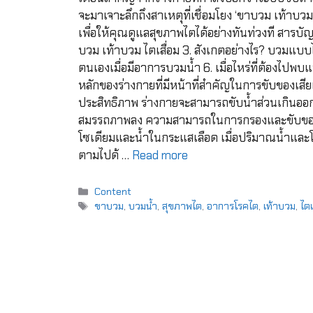
จะมาเจาะลึกถึงสาเหตุที่เชื่อมโยง ‘ขาบวม เท้าบวม 
เพื่อให้คุณดูแลสุขภาพไตได้อย่างทันท่วงที สารบั
บวม เท้าบวม ไตเสื่อม 3. สังเกตอย่างไร? บวมแบบไหน
ตนเองเมื่อมีอาการบวมน้ำ 6. เมื่อไหร่ที่ต้องไปพ
หลักของร่างกายที่มีหน้าที่สำคัญในการขับของเสี
ประสิทธิภาพ ร่างกายจะสามารถขับน้ำส่วนเกินออกผ
สมรรถภาพลง ความสามารถในการกรองและขับของเห
โซเดียมและน้ำในกระแสเลือด เมื่อปริมาณน้ำและโซเ
ตามไปด้ …
Read more
Content
ขาบวม
,
บวมน้ำ
,
สุขภาพไต
,
อาการโรคไต
,
เท้าบวม
,
ไตเ