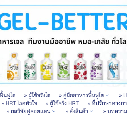
ื้นฟูไต
» ผู้ใช้จริงไต
» คู่มืออาหารฟื้นฟูไต
» 
» HRT โรคหัวใจ
» ผู้ใช้จริง HRT
» ที่ปรึกษาทางก
» ผลวิจัยฟูคอยแดน
» สั่งสินค้า
» บทควา