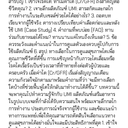
สารบัญ 1. เข้าใจโรคไต: ทำไมค่าไต (Cr/GFR) ถึงสำคัญต่อ
ชีวิตคุณ? 2. เจาะลึกผลิตภัณฑ์ UMI: สารสกัดและกลไก
การทำงานในระดับเซลล์ช่วยไตได้อย่างไร? 3. ถอดบท
เรียนจากผู้ใช้จริง: ตารางเปรียบเทียบค่าเลือดก่อนและหลัง
ใช้ UMI (Case Study) 4. คำถามที่พบบ่อย (FAQ): ทาน
ร่วมกับยาหมอได้ไหม? ทานนานแค่ไหนถึงเห็นผล? 5. ข้อ
ควรระวังและคำแนะนำในการดูแลตัวเองควบคู่ไปกับการ
ใช้ผลิตภัณฑ์ 6. สรุป: ทางเลือกในการดูแลสุขภาพไตเพื่อ
คุณภาพชีวิตที่ดีขึ้น การเผชิญหน้ากับภาวะไตเสื่อมหรือ
โรคไตเรื้อรังเป็นช่วงเวลาที่ท้าทายทั้งต่อตัวผู้ป่วยและ
ครอบครัว เมื่อค่าไต (Cr/GFR) เริ่มส่งสัญญาณเตือน
ความกังวลใจมักตามมาพร้อมคำถามที่ว่า ‘จะมีทางเลือก
ใดบ้างที่ช่วยฟื้นฟูไตให้กลับมาทำงานได้ดีขึ้น?’ บทความนี้
จะพาคุณไปทำความรู้จักกับ UMI ผลิตภัณฑ์เสริมอาหาร
ในรูปแบบเจลที่กำลังได้รับความสนใจ พร้อมเจาะลึกกลไก
การทำงาน ประสบการณ์จริงจากผู้ใช้งาน และข้อแนะนำ
ทางการแพทย์เพื่อให้คุณสามารถตัดสินใจเลือกแนวทาง
ดูแลสุขภาพได้อย่างมั่นใจและมีประสิทธิภาพที่สุด 1. เข้าใจ