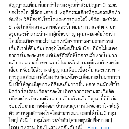
สัญญาณเตือนที่บอกว่าไตของคุณกำลังมีปัญหา 3. ระยะ
ของโรคไต: รู้ไว้ก่อนสาย 4. พฤติกรรมเสี่ยงที่คุณควรเลิกทำ
ทันที 5. วิธีป้องกันโรคไตและการดูแลไตในชีวิตประจำวัน
6. เมื่อไหร่ที่ควรพบแพทย์และขั้นตอนการตรวจไต 7. บท
สรุปและคำแนะนำจากผู้เชี่ยวชาญ คุณเคยสงสัยไหมว่า
‘ไตเสื่อมเกิดจากอะไร’ นอกเหนือจากการทานอาหารรส
เค็มที่เราได้ยินกันบ่อยๆ? โรคไตเป็นภัยเงียบที่มักไม่แสดง
อาการในระยะแรก แต่เมื่อรู้ตัวอีกทีไตอาจเสียหายไปมาก
แล้ว บทความนี้จะพาคุณไปเจาะลึกสาเหตุที่แท้จริงของไต
เสื่อม พร้อมวิธีสังเกตสัญญาณเตือนเบื้องต้น และแนวทาง
การดูแลตัวเองเพื่อป้องกันก่อนที่ไตจะเสื่อมถอยไปมากกว่า
นี้ เพื่อให้คุณมีสุขภาพที่ดีและยืนยาวขึ้น หลายคนมักเข้าใจ
ผิดว่า ‘ไตเสื่อมเกิดจากอะไร’ เกิดจากการทานรสเค็มจัด
เพียงอย่างเดียว แต่ในความเป็นจริงแล้ว ปัญหานี้มีปัจจัย
ซ่อนเร้นมากมายที่ค่อยๆ บั่นทอนสุขภาพไตของเราโดยไม่รู้
ตัว สาเหตุหลักของโรคไตสามารถแบ่งออกได้เป็น 2 กลุ่ม
ใหญ่ ดังนี้: 1. กลุ่มโรคประจำตัว (สาเหตุหลักที่พบบ่อย):
โรคเบาหวาน: ถือเป็นสาเหตุอันดับหนึ …
Read more