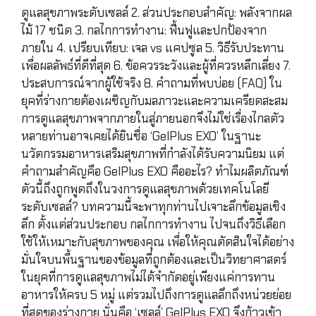
ดูแลสุขภาพระดับเซลล์ 2. ส่วนประกอบสำคัญ: พลังจากผล
ไม้ 17 ชนิด 3. กลไกการทำงาน: ฟื้นฟูและปกป้องจาก
ภายใน 4. เปรียบเทียบ: เจล vs แคปซูล 5. วิธีรับประทาน
เพื่อผลลัพธ์ที่ดีที่สุด 6. ข้อควรระวังและผู้ที่ควรหลีกเลี่ยง 7.
ประสบการณ์จากผู้ใช้จริง 8. คำถามที่พบบ่อย (FAQ) ใน
ยุคที่ร่างกายต้องเผชิญกับมลภาวะและความเครียดสะสม
การดูแลสุขภาพจากภายในสู่ภายนอกจึงไม่ใช่เรื่องไกลตัว
หลายท่านอาจเคยได้ยินชื่อ ‘GelPlus EXO’ ในฐานะ
นวัตกรรมอาหารเสริมสุขภาพที่กำลังได้รับความนิยม แต่
คำถามสำคัญคือ GelPlus EXO คืออะไร? ทำไมผลิตภัณฑ์
ตัวนี้ถึงถูกพูดถึงในวงการดูแลสุขภาพด้วยเทคโนโลยี
ระดับเซลล์? บทความนี้จะพาทุกท่านไปเจาะลึกข้อมูลเชิง
ลึก ตั้งแต่ส่วนประกอบ กลไกการทำงาน ไปจนถึงวิธีเลือก
ใช้ให้เหมาะกับสุขภาพของคุณ เพื่อให้คุณตัดสินใจได้อย่าง
มั่นใจบนพื้นฐานของข้อมูลที่ถูกต้องและเป็นวิทยาศาสตร์
ในยุคที่การดูแลสุขภาพไม่ได้จำกัดอยู่เพียงแค่การทาน
อาหารให้ครบ 5 หมู่ แต่รวมไปถึงการดูแลลึกถึงหน่วยย่อย
ที่สุดของร่างกาย นั่นคือ ‘เซลล์’ GelPlus EXO จึงก้าวเข้า