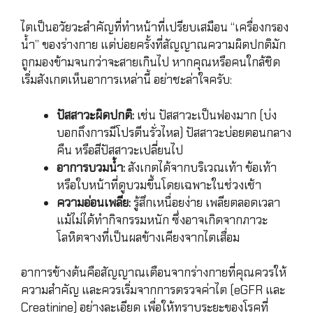
ไตเป็นอวัยวะสำคัญที่ทำหน้าที่เปรียบเสมือน “เครื่องกรอง
น้ำ” ของร่างกาย แต่บ่อยครั้งที่สัญญาณความผิดปกติมัก
ถูกมองข้ามจนกว่าจะสายเกินไป หากคุณหรือคนใกล้ชิด
เริ่มสังเกตเห็นอาการเหล่านี้ อย่าชะล่าใจครับ:
ปัสสาวะผิดปกติ:
เช่น ปัสสาวะเป็นฟองมาก (บ่ง
บอกถึงการมีโปรตีนรั่วไหล) ปัสสาวะบ่อยตอนกลาง
คืน หรือสีปัสสาวะเปลี่ยนไป
อาการบวมน้ำ:
สังเกตได้จากบริเวณเท้า ข้อเท้า
หรือใบหน้าที่ดูบวมขึ้นโดยเฉพาะในช่วงเช้า
ความอ่อนเพลีย:
รู้สึกเหนื่อยง่าย เพลียตลอดเวลา
แม้ไม่ได้ทำกิจกรรมหนัก ซึ่งอาจเกิดจากภาวะ
โลหิตจางที่เป็นผลข้างเคียงจากไตเสื่อม
อาการข้างต้นคือสัญญาณเตือนจากร่างกายที่คุณควรให้
ความสำคัญ และควรเริ่มจากการตรวจค่าไต (eGFR และ
Creatinine) อย่างละเอียด เพื่อให้ทราบระยะของโรคที่