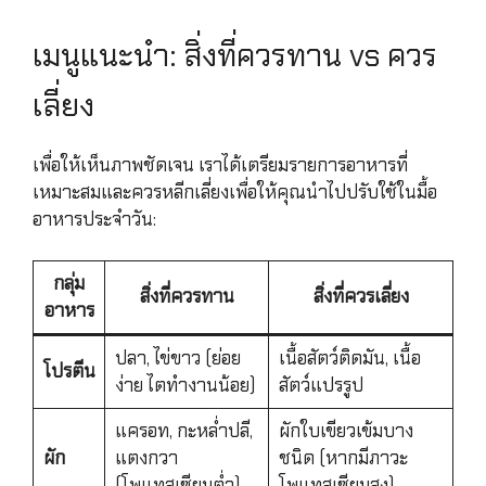
เมนูแนะนำ: สิ่งที่ควรทาน vs ควร
เลี่ยง
เพื่อให้เห็นภาพชัดเจน เราได้เตรียมรายการอาหารที่
เหมาะสมและควรหลีกเลี่ยงเพื่อให้คุณนำไปปรับใช้ในมื้อ
อาหารประจำวัน:
กลุ่ม
สิ่งที่ควรทาน
สิ่งที่ควรเลี่ยง
อาหาร
ปลา, ไข่ขาว (ย่อย
เนื้อสัตว์ติดมัน, เนื้อ
โปรตีน
ง่าย ไตทำงานน้อย)
สัตว์แปรรูป
แครอท, กะหล่ำปลี,
ผักใบเขียวเข้มบาง
ผัก
แตงกวา
ชนิด (หากมีภาวะ
(โพแทสเซียมต่ำ)
โพแทสเซียมสูง)