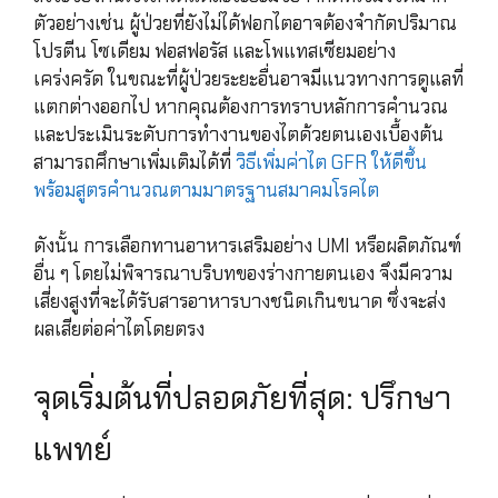
ตัวอย่างเช่น ผู้ป่วยที่ยังไม่ได้ฟอกไตอาจต้องจำกัดปริมาณ
โปรตีน โซเดียม ฟอสฟอรัส และโพแทสเซียมอย่าง
เคร่งครัด ในขณะที่ผู้ป่วยระยะอื่นอาจมีแนวทางการดูแลที่
แตกต่างออกไป หากคุณต้องการทราบหลักการคำนวณ
และประเมินระดับการทำงานของไตด้วยตนเองเบื้องต้น
สามารถศึกษาเพิ่มเติมได้ที่
วิธีเพิ่มค่าไต GFR ให้ดีขึ้น
พร้อมสูตรคำนวณตามมาตรฐานสมาคมโรคไต
ดังนั้น การเลือกทานอาหารเสริมอย่าง UMI หรือผลิตภัณฑ์
อื่น ๆ โดยไม่พิจารณาบริบทของร่างกายตนเอง จึงมีความ
เสี่ยงสูงที่จะได้รับสารอาหารบางชนิดเกินขนาด ซึ่งจะส่ง
ผลเสียต่อค่าไตโดยตรง
จุดเริ่มต้นที่ปลอดภัยที่สุด: ปรึกษา
แพทย์