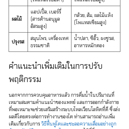
แอปเปิ้ล, เบอร์รี่
กล้วย, ส้ม, ผลไม้แห้ง
ผลไม้
(สารต้านอนุมูล
(โพแทสเซียมสูง)
อิสระสูง)
สมุนไพร, เครื่องเทศ
น้ำปลา, ซีอิ๊ว, ผงชูรส,
ปรุงรส
ธรรมชาติ
อาหารหมักดอง
คำแนะนำเพิ่มเติมในการปรับ
พฤติกรรม
นอกจากการควบคุมอาหารแล้ว การดื่มน้ำในปริมาณที่
เหมาะสมตามคำแนะนำของแพทย์ และการออกกำลังกาย
ที่พอเหมาะจะช่วยเสริมสร้างระบบไหลเวียนโลหิตที่ดี ซึ่งส่ง
ผลดีโดยตรงต่อการทำงานของไต ท่านสามารถอ่านเพิ่ม
เติมเกี่ยวกับการ
วิธีฟื้นฟูไตและชะลอความเสื่อมอย่างถูก