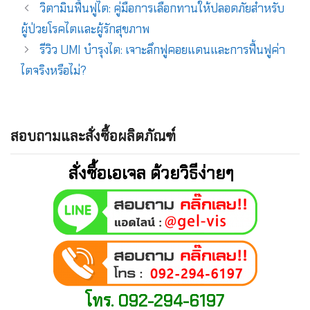
วิตามินฟื้นฟูไต: คู่มือการเลือกทานให้ปลอดภัยสำหรับ
ผู้ป่วยโรคไตและผู้รักสุขภาพ
รีวิว UMI บำรุงไต: เจาะลึกฟูคอยแดนและการฟื้นฟูค่า
ไตจริงหรือไม่?
สอบถามและสั่งซื้อผลิตภัณฑ์
สั่งซื้อเอเจล ด้วยวิธีง่ายๆ
โทร. 092-294-6197