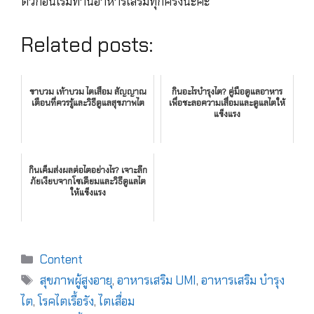
ตัวก่อนเริ่มทานอาหารเสริมทุกครั้งนะคะ
Related posts:
ขาบวม เท้าบวม ไตเสื่อม สัญญาณ
กินอะไรบำรุงไต? คู่มือดูแลอาหาร
เตือนที่ควรรู้และวิธีดูแลสุขภาพไต
เพื่อชะลอความเสื่อมและดูแลไตให้
แข็งแรง
กินเค็มส่งผลต่อไตอย่างไร? เจาะลึก
ภัยเงียบจากโซเดียมและวิธีดูแลไต
ให้แข็งแรง
Content
สุขภาพผู้สูงอายุ
,
อาหารเสริม UMI
,
อาหารเสริม บำรุง
ไต
,
โรคไตเรื้อรัง
,
ไตเสื่อม