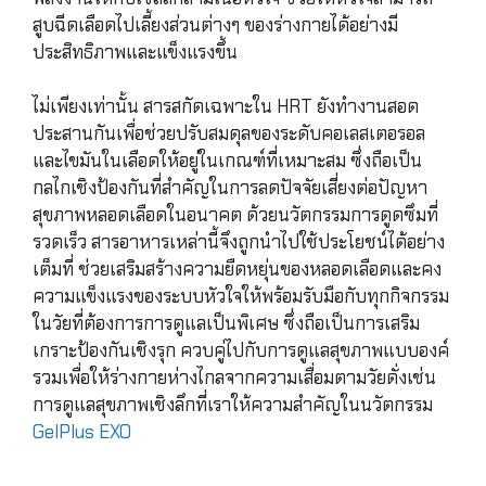
สูบฉีดเลือดไปเลี้ยงส่วนต่างๆ ของร่างกายได้อย่างมี
ประสิทธิภาพและแข็งแรงขึ้น
ไม่เพียงเท่านั้น สารสกัดเฉพาะใน HRT ยังทำงานสอด
ประสานกันเพื่อช่วยปรับสมดุลของระดับคอเลสเตอรอล
และไขมันในเลือดให้อยู่ในเกณฑ์ที่เหมาะสม ซึ่งถือเป็น
กลไกเชิงป้องกันที่สำคัญในการลดปัจจัยเสี่ยงต่อปัญหา
สุขภาพหลอดเลือดในอนาคต ด้วยนวัตกรรมการดูดซึมที่
รวดเร็ว สารอาหารเหล่านี้จึงถูกนำไปใช้ประโยชน์ได้อย่าง
เต็มที่ ช่วยเสริมสร้างความยืดหยุ่นของหลอดเลือดและคง
ความแข็งแรงของระบบหัวใจให้พร้อมรับมือกับทุกกิจกรรม
ในวัยที่ต้องการการดูแลเป็นพิเศษ ซึ่งถือเป็นการเสริม
เกราะป้องกันเชิงรุก ควบคู่ไปกับการดูแลสุขภาพแบบองค์
รวมเพื่อให้ร่างกายห่างไกลจากความเสื่อมตามวัยดั่งเช่น
การดูแลสุขภาพเชิงลึกที่เราให้ความสำคัญในนวัตกรรม
GelPlus EXO