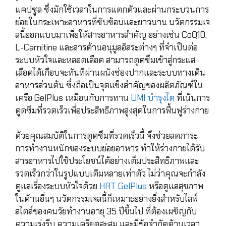
แคปซูล ซึ่งมักใช้เวลาในการแตกตัวและผ่านกระบวนการ
ย่อยในกระเพาะอาหารที่ซับซ้อนและยาวนาน นวัตกรรมเจ
ลนี้ออกแบบมาเพื่อให้สารอาหารสำคัญ อย่างเช่น CoQ10,
L-Carnitine และสารต้านอนุมูลอิสระต่างๆ ที่จำเป็นต่อ
ระบบหัวใจและหลอดเลือด สามารถดูดซึมเข้าสู่กระแส
เลือดได้เกือบจะทันทีผ่านผนังช่องปากและระบบทางเดิน
อาหารส่วนต้น ซึ่งถือเป็นจุดแข็งสำคัญของผลิตภัณฑ์ใน
เครือ GelPlus เหมือนกับการทาน
UMI บำรุงไต
ที่เน้นการ
ดูดซึมที่รวดเร็วเพื่อประสิทธิภาพสูงสุดในการฟื้นฟูร่างกาย
ด้วยคุณสมบัติในการดูดซึมที่รวดเร็วนี้ จึงช่วยลดภาระ
การทำงานหนักของระบบย่อยอาหาร ทำให้ร่างกายได้รับ
สารอาหารไปใช้ประโยชน์ได้อย่างเต็มประสิทธิภาพและ
รวดเร็วกว่าในรูปแบบเดิมหลายเท่าตัว ไม่ว่าคุณจะกำลัง
ดูแลเรื่องระบบหัวใจด้วย
HRT GelPlus
หรือดูแลสุขภาพ
ในด้านอื่นๆ นวัตกรรมเจลนี้ก็เหมาะอย่างยิ่งสำหรับไลฟ์
สไตล์ของคนวัยทำงานอายุ 35 ปีขึ้นไป ที่ต้องเผชิญกับ
ความเร่งรีบ ความเครียดสะสม และมีข้อจำกัดด้านเวลา