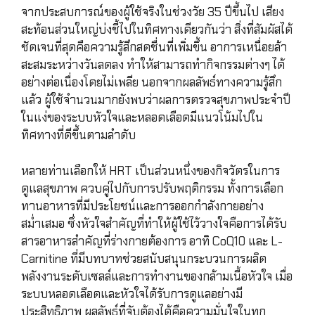
จากประสบการณ์ของผู้ใช้จริงในช่วงวัย 35 ปีขึ้นไป เสียง
สะท้อนส่วนใหญ่บ่งชี้ไปในทิศทางเดียวกันว่า สิ่งที่สัมผัสได้
ชัดเจนที่สุดคือความรู้สึกสดชื่นที่เพิ่มขึ้น อาการเหนื่อยล้า
สะสมระหว่างวันลดลง ทำให้สามารถทำกิจกรรมต่างๆ ได้
อย่างต่อเนื่องโดยไม่เพลีย นอกจากผลลัพธ์ทางความรู้สึก
แล้ว ผู้ใช้จำนวนมากยังพบว่าผลการตรวจสุขภาพประจำปี
ในแง่ของระบบหัวใจและหลอดเลือดมีแนวโน้มไปใน
ทิศทางที่ดีขึ้นตามลำดับ
หลายท่านเลือกให้ HRT เป็นส่วนหนึ่งของกิจวัตรในการ
ดูแลสุขภาพ ควบคู่ไปกับการปรับพฤติกรรม ทั้งการเลือก
ทานอาหารที่มีประโยชน์และการออกกำลังกายอย่าง
สม่ำเสมอ ซึ่งหัวใจสำคัญที่ทำให้ผู้ใช้ไว้วางใจคือการได้รับ
สารอาหารสำคัญที่ร่างกายต้องการ อาทิ CoQ10 และ L-
Carnitine ที่มีบทบาทช่วยสนับสนุนกระบวนการผลิต
พลังงานระดับเซลล์และการทำงานของกล้ามเนื้อหัวใจ เมื่อ
ระบบหลอดเลือดและหัวใจได้รับการดูแลอย่างมี
ประสิทธิภาพ ผลลัพธ์ที่จับต้องได้คือความมั่นใจในทุก