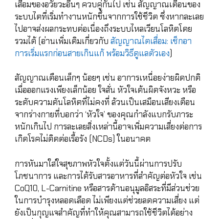
เสื่อมของอวัยวะอื่นๆ ควบคู่กันไป เช่น สัญญาณเตือนของ
ระบบไตที่เริ่มทำงานหนักขึ้นจากการใช้ชีวิต ซึ่งหากละเลย
ไปอาจส่งผลกระทบต่อเนื่องถึงระบบไหลเวียนโลหิตโดย
รวมได้ (อ่านเพิ่มเติมเกี่ยวกับ
สัญญาณไตเสื่อม: เช็กอา
การเริ่มแรกก่อนสายเกินแก้ พร้อมวิธีดูแลตัวเอง
)
สัญญาณเตือนเล็กๆ น้อยๆ เช่น อาการเหนื่อยง่ายผิดปกติ
เมื่อออกแรงเพียงเล็กน้อย ใจสั่น หัวใจเต้นผิดจังหวะ หรือ
ระดับความดันโลหิตที่ไม่คงที่ ล้วนเป็นเสมือนเสียงเตือน
จากร่างกายที่บอกว่า ‘หัวใจ’ ของคุณกำลังแบกรับภาระ
หนักเกินไป การละเลยสิ่งเหล่านี้อาจเพิ่มความเสี่ยงต่อการ
เกิดโรคไม่ติดต่อเรื้อรัง (NCDs) ในอนาคต
การหันมาใส่ใจสุขภาพหัวใจตั้งแต่วันนี้ผ่านการปรับ
โภชนาการ และการได้รับสารอาหารที่สำคัญต่อหัวใจ เช่น
CoQ10, L-Carnitine หรือสารต้านอนุมูลอิสระที่มีส่วนช่วย
ในการบำรุงหลอดเลือด ไม่เพียงแต่ช่วยลดความเสี่ยง แต่
ยังเป็นกุญแจสำคัญที่ทำให้คุณสามารถใช้ชีวิตได้อย่าง