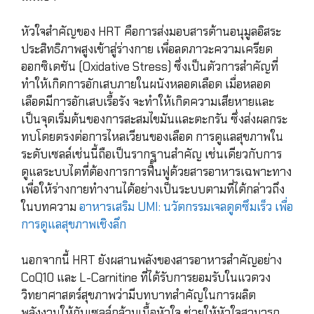
หัวใจสำคัญของ HRT คือการส่งมอบสารต้านอนุมูลอิสระ
ประสิทธิภาพสูงเข้าสู่ร่างกาย เพื่อลดภาวะความเครียด
ออกซิเดชัน (Oxidative Stress) ซึ่งเป็นตัวการสำคัญที่
ทำให้เกิดการอักเสบภายในผนังหลอดเลือด เมื่อหลอด
เลือดมีการอักเสบเรื้อรัง จะทำให้เกิดความเสียหายและ
เป็นจุดเริ่มต้นของการสะสมไขมันและตะกรัน ซึ่งส่งผลกระ
ทบโดยตรงต่อการไหลเวียนของเลือด การดูแลสุขภาพใน
ระดับเซลล์เช่นนี้ถือเป็นรากฐานสำคัญ เช่นเดียวกับการ
ดูแลระบบไตที่ต้องการการฟื้นฟูด้วยสารอาหารเฉพาะทาง
เพื่อให้ร่างกายทำงานได้อย่างเป็นระบบตามที่ได้กล่าวถึง
ในบทความ
อาหารเสริม UMI: นวัตกรรมเจลดูดซึมเร็ว เพื่อ
การดูแลสุขภาพเชิงลึก
นอกจากนี้ HRT ยังผสานพลังของสารอาหารสำคัญอย่าง
CoQ10 และ L-Carnitine ที่ได้รับการยอมรับในแวดวง
วิทยาศาสตร์สุขภาพว่ามีบทบาทสำคัญในการผลิต
พลังงานให้กับเซลล์กล้ามเนื้อหัวใจ ช่วยให้หัวใจสามารถ