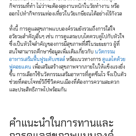
กิจกรรมที่ทำ ไม่ว่าจะต้องลุยงานหนักในวัยทำงาน หรือ
ออกไปทำกิจกรรมท่องเที่ยวในวัยเกษียณได้อย่างไร้กังวล
ทั้งนี้ การดูแลสุขภาพแบบองค์รวมยังรวมถึงการใส่ใจ
อวัยวะสำคัญอื่นๆ เช่น การดูแลระบบไตควบคู่ไปกับหัวใจ
ซึ่งเป็นหัวใจสำคัญของการมีสุขภาพที่ดีในระยะยาว ผู้ที่
สนใจสามารถศึกษาข้อมูลเพิ่มเติมเกี่ยวกับ
นวัตกรรม
อาหารเสริมฟื้นฟูระดับเซลล์
หรือแนวทางการ
ดูแลไตด้วย
ฟูคอยแดน
เพื่อเสริมสร้างสุขภาพจากภายในให้แข็งแรงยิ่ง
ขึ้น การเลือกใช้นวัตกรรมเสริมอาหารที่ดูดซึมไว จึงเป็นตัว
ช่วยที่ตอบโจทย์วิถีชีวิตคนเมืองที่ต้องการความสะดวก
และประสิทธิภาพไปพร้อมกัน
คำแนะนำในการทานและ
การดูแลสุขภาพแบบองค์