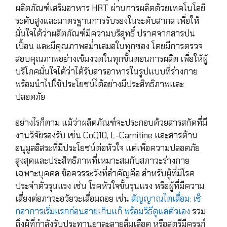
ผลิตภัณฑ์เสริมอาหาร HRT ผ่านการผลิตด้วยเทคโนโลยี
ระดับสูงและมาตรฐานการรับรองในระดับสากล เพื่อให้
มั่นใจได้ว่าผลิตภัณฑ์มีความบริสุทธิ์ ปราศจากสารปน
เปื้อน และมีคุณภาพสม่ำเสมอในทุกซอง โดยมีการตรวจ
สอบคุณภาพอย่างเข้มงวดในทุกขั้นตอนการผลิต เพื่อให้ผู้
บริโภคมั่นใจได้ว่าได้รับสารอาหารในรูปแบบที่ร่างกาย
พร้อมนำไปใช้ประโยชน์ได้อย่างมีประสิทธิภาพและ
ปลอดภัย
อย่างไรก็ตาม แม้ว่าผลิตภัณฑ์จะประกอบด้วยสารสกัดที่มี
งานวิจัยรองรับ เช่น CoQ10, L-Carnitine และสารต้าน
อนุมูลอิสระที่มีประโยชน์ต่อหัวใจ แต่เพื่อความปลอดภัย
สูงสุดและประสิทธิภาพที่เหมาะสมกับสภาวะร่างกาย
เฉพาะบุคคล ข้อควรระวังที่สำคัญคือ สำหรับผู้ที่มีโรค
ประจำตัวรุนแรง เช่น โรคหัวใจขั้นรุนแรง หรือผู้ที่มีความ
เสี่ยงต่อภาวะอวัยวะเสื่อมถอย เช่น
สัญญาณไตเสื่อม: เช็
กอาการเริ่มแรกก่อนสายเกินแก้ พร้อมวิธีดูแลตัวเอง
รวม
ถึงผู้ที่กำลังรับประทานยาละลายลิ่มเลือด หรือสตรีมีครรภ์