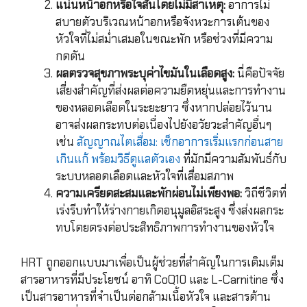
แน่นหน้าอกหรือใจสั่นโดยไม่มีสาเหตุ:
อาการไม่
สบายตัวบริเวณหน้าอกหรือจังหวะการเต้นของ
หัวใจที่ไม่สม่ำเสมอในขณะพัก หรือช่วงที่มีความ
กดดัน
ผลตรวจสุขภาพระบุค่าไขมันในเลือดสูง:
นี่คือปัจจัย
เสี่ยงสำคัญที่ส่งผลต่อความยืดหยุ่นและการทำงาน
ของหลอดเลือดในระยะยาว ซึ่งหากปล่อยไว้นาน
อาจส่งผลกระทบต่อเนื่องไปยังอวัยวะสำคัญอื่นๆ
เช่น
สัญญาณไตเสื่อม: เช็กอาการเริ่มแรกก่อนสาย
เกินแก้ พร้อมวิธีดูแลตัวเอง
ที่มักมีความสัมพันธ์กับ
ระบบหลอดเลือดและหัวใจที่เสื่อมสภาพ
ความเครียดสะสมและพักผ่อนไม่เพียงพอ:
วิถีชีวิตที่
เร่งรีบทำให้ร่างกายเกิดอนุมูลอิสระสูง ซึ่งส่งผลกระ
ทบโดยตรงต่อประสิทธิภาพการทำงานของหัวใจ
HRT ถูกออกแบบมาเพื่อเป็นผู้ช่วยที่สำคัญในการเติมเต็ม
สารอาหารที่มีประโยชน์ อาทิ CoQ10 และ L-Carnitine ซึ่ง
เป็นสารอาหารที่จำเป็นต่อกล้ามเนื้อหัวใจ และสารต้าน