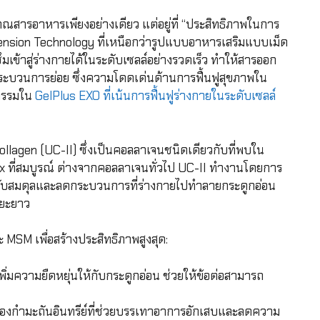
ิมาณสารอาหารเพียงอย่างเดียว แต่อยู่ที่ “ประสิทธิภาพในการ
ension Technology ที่เหนือกว่ารูปแบบอาหารเสริมแบบเม็ด
ึมเข้าสู่ร่างกายได้ในระดับเซลล์อย่างรวดเร็ว ทำให้สารออก
ระบวนการย่อย ซึ่งความโดดเด่นด้านการฟื้นฟูสุขภาพใน
ตกรรมใน
GelPlus EXO ที่เน้นการฟื้นฟูร่างกายในระดับเซลล์
llagen (UC-II) ซึ่งเป็นคอลลาเจนชนิดเดียวกับที่พบใน
ix ที่สมบูรณ์ ต่างจากคอลลาเจนทั่วไป UC-II ทำงานโดยการ
ื่อปรับสมดุลและลดกระบวนการที่ร่างกายไปทำลายกระดูกอ่อน
ะยะยาว
 MSM เพื่อสร้างประสิทธิภาพสูงสุด:
พิ่มความยืดหยุ่นให้กับกระดูกอ่อน ช่วยให้ข้อต่อสามารถ
องกำมะถันอินทรีย์ที่ช่วยบรรเทาอาการอักเสบและลดความ