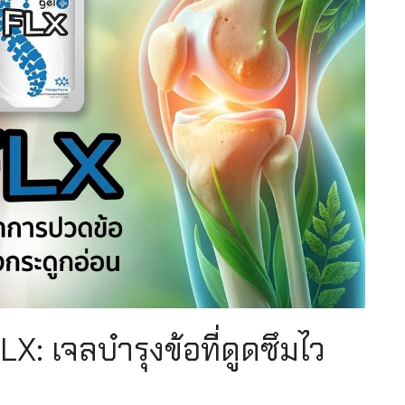
LX: เจลบำรุงข้อที่ดูดซึมไว