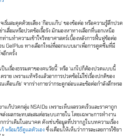
ัว
จเริ่มสะดุดด้วยเสียง ‘ก๊อบแก๊บ’ ของข้อต่อ หรือความรู้สึกปวด
าเสื่อมหรือปวดข้อเรื้อรัง มักมองหาทางเลือกที่นอกเหนือ
่านทำความเข้าใจวิทยาศาสตร์เบื้องหลังการฟื้นฟูข้อต่อ
น GelPlus ทางเลือกใหม่ที่ออกแบบมาเพื่อการดูดซึมที่มี
จอีกครั้ง
ป็นเรื่องธรรมดาของคนวัยนี้’ หรือ ‘แก่ไปก็ต้องปวดแบบนี้
ันตราย เพราะแท้จริงแล้วอาการปวดข้อไม่ใช่เรื่องปกติของ
าณเตือนภัย’ จากร่างกายว่ากระดูกอ่อนและข้อต่อกำลังสึกหรอ
ายาแก้ปวดกลุ่ม NSAIDs เพราะเห็นผลรวดเร็วและราคาถูก
านอาจส่งผลกระทบสะสมต่อระบบภายใน โดยเฉพาะการทำงาน
ักกว่าเดิมในอนาคต ดังเช่นข้อมูลที่ปรากฏในบทความเรื่อง
้ พร้อมวิธีดูแลตัวเอง
ซึ่งเตือนให้เห็นว่าการละเลยการใช้ยา