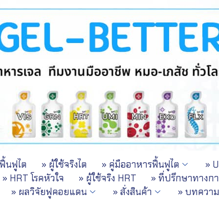
ื้นฟูไต
» ผู้ใช้จริงไต
» คู่มืออาหารฟื้นฟูไต
» 
» HRT โรคหัวใจ
» ผู้ใช้จริง HRT
» ที่ปรึกษาทางก
» ผลวิจัยฟูคอยแดน
» สั่งสินค้า
» บทควา