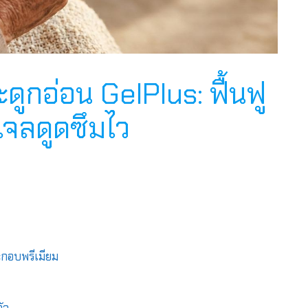
ูกอ่อน GelPlus: ฟื้นฟู
เจลดูดซึมไว
ะกอบพรีเมียม