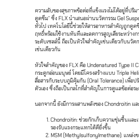
ความลับของสุขภาพข้อต่อที่แข็งแรงไม่ได้อยู่ที่ปร
ดูดซึม” ซึ่ง FLX นำเสนอผ่านนวัตกรรม Gel Susp
ทั่วไป เทคโนโลยีนี้ช่วยให้สารอาหารสำคัญถูกดูดซ
ฤทธิ์พร้อมใช้งานทันทีและลดการสูญเสียระหว่างก
ระดับเซลล์นี้ ถือเป็นหัวใจสำคัญเช่นเดียวกับนวั
เช่นเดียวกัน
หัวใจสำคัญของ FLX คือ Undenatured Type II Co
กระดูกอ่อนมนุษย์ โดยมีโครงสร้างแบบ Triple Hel
สื่อสารกับระบบภูมิคุ้มกัน (Oral Tolerance) เพ
ตัวเอง ซึ่งถือเป็นกลไกที่สำคัญในการดูแลข้อต่อร
นอกจากนี้ ยังมีการผสานพลังของ Chondroitin และ
Chondroitin: ช่วยกักเก็บความชุ่มชื้นและเ
รองรับแรงกระแทกได้ดียิ่งขึ้น
MSM (Methylsulfonylmethane): แหล่งข