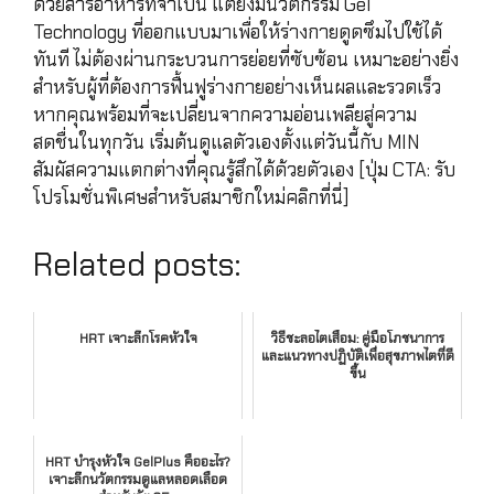
ด้วยสารอาหารที่จำเป็น แต่ยังมีนวัตกรรม Gel
Technology ที่ออกแบบมาเพื่อให้ร่างกายดูดซึมไปใช้ได้
ทันที ไม่ต้องผ่านกระบวนการย่อยที่ซับซ้อน เหมาะอย่างยิ่ง
สำหรับผู้ที่ต้องการฟื้นฟูร่างกายอย่างเห็นผลและรวดเร็ว
หากคุณพร้อมที่จะเปลี่ยนจากความอ่อนเพลียสู่ความ
สดชื่นในทุกวัน เริ่มต้นดูแลตัวเองตั้งแต่วันนี้กับ MIN
สัมผัสความแตกต่างที่คุณรู้สึกได้ด้วยตัวเอง [ปุ่ม CTA: รับ
โปรโมชั่นพิเศษสำหรับสมาชิกใหม่คลิกที่นี่]
Related posts:
HRT เจาะลึกโรคหัวใจ
วิธีชะลอไตเสื่อม: คู่มือโภชนาการ
และแนวทางปฏิบัติเพื่อสุขภาพไตที่ดี
ขึ้น
HRT บำรุงหัวใจ GelPlus คืออะไร?
เจาะลึกนวัตกรรมดูแลหลอดเลือด