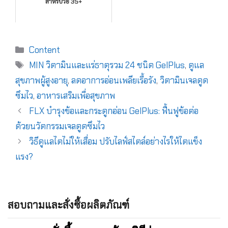
สำหรับวัย 35+
Content
MIN วิตามินและแร่ธาตุรวม 24 ชนิด GelPlus
,
ดูแล
สุขภาพผู้สูงอายุ
,
ลดอาการอ่อนเพลียเรื้อรัง
,
วิตามินเจลดูด
ซึมไว
,
อาหารเสริมเพื่อสุขภาพ
FLX บำรุงข้อและกระดูกอ่อน GelPlus: ฟื้นฟูข้อต่อ
ด้วยนวัตกรรมเจลดูดซึมไว
วิธีดูแลไตไม่ให้เสื่อม ปรับไลฟ์สไตล์อย่างไรให้ไตแข็ง
แรง?
สอบถามและสั่งซื้อผลิตภัณฑ์