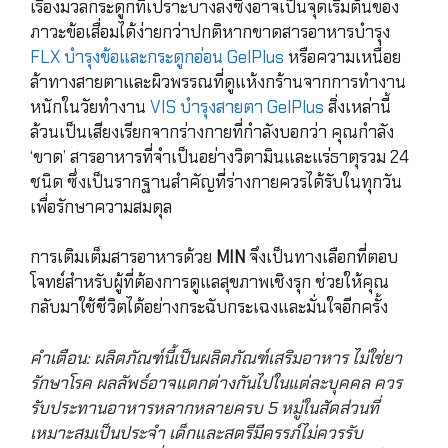
เรื่องมวลกระดูกที่เปราะบางลงซึ่งอาจเป็นจุดเริ่มต้นของ
ภาวะข้อเสื่อมได้ง่ายกว่าปกติหากขาดสารอาหารบำรุง
FLX บำรุงข้อและกระดูกอ่อน GelPlus
หรือความเหนื่อย
ล้าทางสายตาและผิวพรรณที่ดูแห้งกร้านจากการทำงาน
หนักในวัยทำงาน
VIS บำรุงสายตา GelPlus
สิ่งเหล่านี้
ล้วนเป็นเสียงเรียกจากร่างกายที่กำลังบอกว่า คุณกำลัง
‘ขาด’ สารอาหารที่จำเป็นอย่างวิตามินและแร่ธาตุรวม 24
ชนิด ซึ่งเป็นรากฐานสำคัญที่ร่างกายควรได้รับในทุกวัน
เพื่อรักษาความสมดุล
การเติมเต็มสารอาหารด้วย
MIN
จึงเป็นทางเลือกที่ตอบ
โจทย์สำหรับผู้ที่ต้องการดูแลสุขภาพเชิงรุก ช่วยให้คุณ
กลับมาใช้ชีวิตได้อย่างกระฉับกระเฉงและมั่นใจอีกครั้ง
คำเตือน: ผลิตภัณฑ์นี้เป็นผลิตภัณฑ์เสริมอาหาร ไม่ใช่ยา
รักษาโรค ผลลัพธ์อาจแตกต่างกันไปในแต่ละบุคคล ควร
รับประทานอาหารหลากหลายครบ 5 หมู่ในสัดส่วนที่
เหมาะสมเป็นประจำ เด็กและสตรีมีครรภ์ไม่ควรรับ