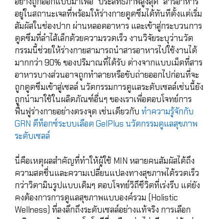
อย่างถูกออกแบบมาเพื่อ “ประสิทธิภาพสูงสุด” สารอาหาร
อยู่ในสถานะเจลที่พร้อมให้ร่างกายดูดซึมได้ทันทีตั้งแต่เริ่ม
สัมผัสในช่องปาก ผ่านหลอดอาหาร และเข้าสู่กระบวนการ
ดูดซึมที่ลำไส้เล็กด้วยความรวดเร็ว งานวิจัยระบุว่านวัต
กรรมนี้ช่วยให้ร่างกายสามารถนำสารอาหารไปใช้งานได้
มากกว่า 90% ของปริมาณที่ได้รับ ต่างจากแบบเม็ดที่สาร
อาหารบางส่วนอาจถูกทำลายหรือขับถ่ายออกไปก่อนที่จะ
ถูกดูดซึมเข้าสู่เซลล์ นวัตกรรมการดูแลระดับเซลล์เช่นนี้ยัง
ถูกนำมาใช้ในผลิตภัณฑ์อื่นๆ ของเราเพื่อตอบโจทย์การ
ฟื้นฟูร่างกายอย่างตรงจุด เช่นเดียวกับ
ทำความรู้จักกับ
GRN ดีท็อกซ์ระบบเลือด GelPlus นวัตกรรมดูแลสุขภาพ
ระดับเซลล์
นี่คือเหตุผลสำคัญที่ทำให้ผู้ใช้ MIN หลายคนสัมผัสได้ถึง
ความสดชื่นและความเปลี่ยนแปลงทางสุขภาพได้รวดเร็ว
กว่าวิตามินรูปแบบเดิมๆ ตอบโจทย์วิถีชีวิตที่เร่งรีบ แต่ยัง
คงต้องการการดูแลสุขภาพแบบองค์รวม (Holistic
Wellness) ที่ลงลึกถึงระดับเซลล์อย่างแท้จริง การเลือก