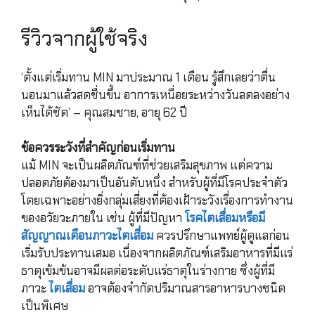
รีวิวจากผู้ใช้จริง
‘ตั้งแต่เริ่มทาน MIN มาประมาณ 1 เดือน รู้สึกเลยว่าตื่น
นอนมาแล้วสดชื่นขึ้น อาการเหนื่อยระหว่างวันลดลงอย่าง
เห็นได้ชัด’ – คุณสมชาย, อายุ 62 ปี
ข้อควรระวังที่สำคัญก่อนเริ่มทาน
แม้ MIN จะเป็นผลิตภัณฑ์ที่ช่วยเสริมสุขภาพ แต่ความ
ปลอดภัยต้องมาเป็นอันดับหนึ่ง สำหรับผู้ที่มีโรคประจำตัว
โดยเฉพาะอย่างยิ่งกลุ่มเสี่ยงที่ต้องเฝ้าระวังเรื่องการทำงาน
ของอวัยวะภายใน เช่น ผู้ที่มีปัญหา
โรคไตเสื่อมหรือมี
สัญญาณเตือนภาวะไตเสื่อม
ควรปรึกษาแพทย์ผู้ดูแลก่อน
เริ่มรับประทานเสมอ เนื่องจากผลิตภัณฑ์เสริมอาหารที่มีแร่
ธาตุเข้มข้นอาจมีผลต่อระดับแร่ธาตุในร่างกาย ซึ่งผู้ที่มี
ภาวะ
ไตเสื่อม
อาจต้องจำกัดปริมาณสารอาหารบางชนิด
เป็นพิเศษ