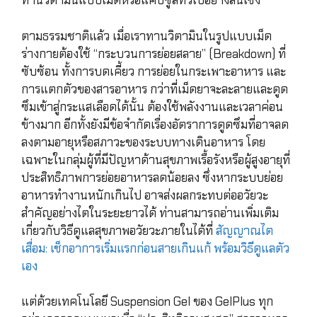
ทานวิตามินแบบเม็ดหรือแคปซูลทั่วไปอย่างสิ้นเชิง
ตามธรรมชาติแล้ว เมื่อเราทานวิตามินในรูปแบบเม็ด
ร่างกายต้องใช้ “กระบวนการย่อยสลาย” (Breakdown) ที่
ซับซ้อน ทั้งการบดเคี้ยว การย่อยในกระเพาะอาหาร และ
การแตกตัวของสารอาหาร กว่าที่เม็ดยาจะละลายและดูด
ซึมเข้าสู่กระแสเลือดได้นั้น ต้องใช้พลังงานและเวลาค่อน
ข้างมาก อีกทั้งยังมีข้อจำกัดเรื่องอัตราการดูดซึมที่อาจลด
ลงตามอายุหรือสภาวะของระบบทางเดินอาหาร โดย
เฉพาะในกลุ่มผู้ที่มีปัญหาด้านสุขภาพเรื้อรังหรือผู้สูงอายุที่
ประสิทธิภาพการย่อยอาหารลดน้อยลง ซึ่งหากระบบย่อย
อาหารทำงานหนักเกินไป อาจส่งผลกระทบต่ออวัยวะ
สำคัญอย่างไตในระยะยาวได้ ท่านสามารถอ่านเพิ่มเติม
เกี่ยวกับวิธีดูแลสุขภาพอวัยวะภายในได้ที่
สัญญาณไต
เสื่อม: เช็กอาการเริ่มแรกก่อนสายเกินแก้ พร้อมวิธีดูแลตัว
เอง
แต่ด้วยเทคโนโลยี Suspension Gel ของ GelPlus ทุก