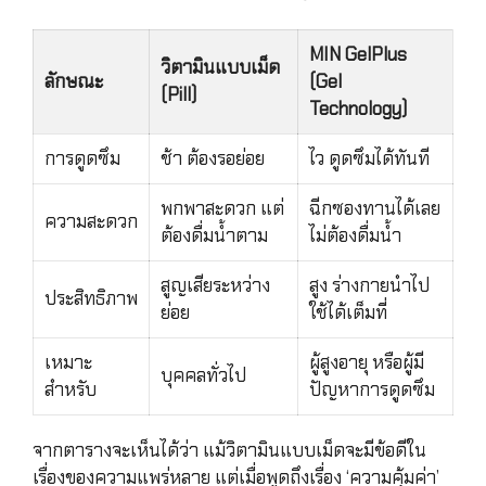
MIN GelPlus
วิตามินแบบเม็ด
ลักษณะ
(Gel
(Pill)
Technology)
การดูดซึม
ช้า ต้องรอย่อย
ไว ดูดซึมได้ทันที
พกพาสะดวก แต่
ฉีกซองทานได้เลย
ความสะดวก
ต้องดื่มน้ำตาม
ไม่ต้องดื่มน้ำ
สูญเสียระหว่าง
สูง ร่างกายนำไป
ประสิทธิภาพ
ย่อย
ใช้ได้เต็มที่
เหมาะ
ผู้สูงอายุ หรือผู้มี
บุคคลทั่วไป
สำหรับ
ปัญหาการดูดซึม
จากตารางจะเห็นได้ว่า แม้วิตามินแบบเม็ดจะมีข้อดีใน
เรื่องของความแพร่หลาย แต่เมื่อพูดถึงเรื่อง ‘ความคุ้มค่า’