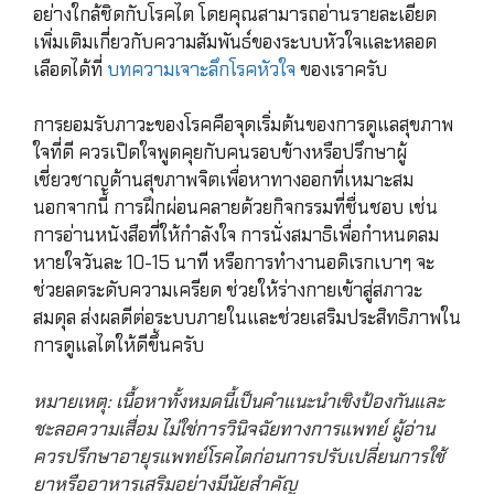
อย่างใกล้ชิดกับโรคไต โดยคุณสามารถอ่านรายละเอียด
เพิ่มเติมเกี่ยวกับความสัมพันธ์ของระบบหัวใจและหลอด
เลือดได้ที่
บทความเจาะลึกโรคหัวใจ
ของเราครับ
การยอมรับภาวะของโรคคือจุดเริ่มต้นของการดูแลสุขภาพ
ใจที่ดี ควรเปิดใจพูดคุยกับคนรอบข้างหรือปรึกษาผู้
เชี่ยวชาญด้านสุขภาพจิตเพื่อหาทางออกที่เหมาะสม
นอกจากนี้ การฝึกผ่อนคลายด้วยกิจกรรมที่ชื่นชอบ เช่น
การอ่านหนังสือที่ให้กำลังใจ การนั่งสมาธิเพื่อกำหนดลม
หายใจวันละ 10-15 นาที หรือการทำงานอดิเรกเบาๆ จะ
ช่วยลดระดับความเครียด ช่วยให้ร่างกายเข้าสู่สภาวะ
สมดุล ส่งผลดีต่อระบบภายในและช่วยเสริมประสิทธิภาพใน
การดูแลไตให้ดีขึ้นครับ
หมายเหตุ: เนื้อหาทั้งหมดนี้เป็นคำแนะนำเชิงป้องกันและ
ชะลอความเสื่อม ไม่ใช่การวินิจฉัยทางการแพทย์ ผู้อ่าน
ควรปรึกษาอายุรแพทย์โรคไตก่อนการปรับเปลี่ยนการใช้
ยาหรืออาหารเสริมอย่างมีนัยสำคัญ