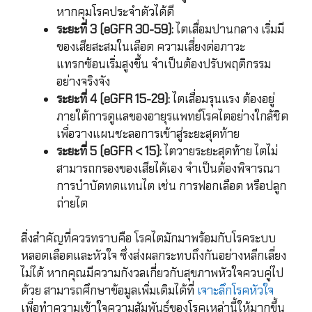
หากคุมโรคประจำตัวได้ดี
ระยะที่ 3 (eGFR 30-59):
ไตเสื่อมปานกลาง เริ่มมี
ของเสียสะสมในเลือด ความเสี่ยงต่อภาวะ
แทรกซ้อนเริ่มสูงขึ้น จำเป็นต้องปรับพฤติกรรม
อย่างจริงจัง
ระยะที่ 4 (eGFR 15-29):
ไตเสื่อมรุนแรง ต้องอยู่
ภายใต้การดูแลของอายุรแพทย์โรคไตอย่างใกล้ชิด
เพื่อวางแผนชะลอการเข้าสู่ระยะสุดท้าย
ระยะที่ 5 (eGFR < 15):
ไตวายระยะสุดท้าย ไตไม่
สามารถกรองของเสียได้เอง จำเป็นต้องพิจารณา
การบำบัดทดแทนไต เช่น การฟอกเลือด หรือปลูก
ถ่ายไต
สิ่งสำคัญที่ควรทราบคือ โรคไตมักมาพร้อมกับโรคระบบ
หลอดเลือดและหัวใจ ซึ่งส่งผลกระทบถึงกันอย่างหลีกเลี่ยง
ไม่ได้ หากคุณมีความกังวลเกี่ยวกับสุขภาพหัวใจควบคู่ไป
ด้วย สามารถศึกษาข้อมูลเพิ่มเติมได้ที่
เจาะลึกโรคหัวใจ
เพื่อทำความเข้าใจความสัมพันธ์ของโรคเหล่านี้ให้มากขึ้น