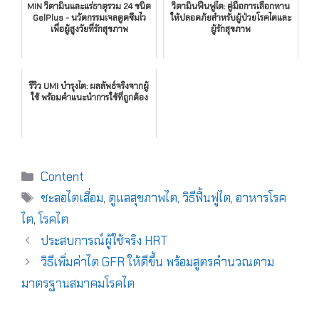
MIN วิตามินและแร่ธาตุรวม 24 ชนิด
วิตามินฟื้นฟูไต: คู่มือการเลือกทาน
GelPlus - นวัตกรรมเจลดูดซึมไว
ให้ปลอดภัยสำหรับผู้ป่วยโรคไตและ
เพื่อผู้สูงวัยที่รักสุขภาพ
ผู้รักสุขภาพ
รีวิว UMI บำรุงไต: ผลลัพธ์จริงจากผู้
ใช้ พร้อมคำแนะนำการใช้ที่ถูกต้อง
Content
ชะลอไตเสื่อม
,
ดูแลสุขภาพไต
,
วิธีฟื้นฟูไต
,
อาหารโรค
ไต
,
โรคไต
ประสบการณ์ผู้ใช้จริง HRT
วิธีเพิ่มค่าไต GFR ให้ดีขึ้น พร้อมสูตรคำนวณตาม
มาตรฐานสมาคมโรคไต