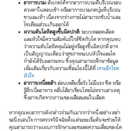
อาการบวม:
สังเกตได้จากอาการบวมที่บริเวณรอบ
ดวงตาในตอนเช้า หรืออาการบวมกดบุ๋มที่บริเวณ
ขาและเท้า เนื่องจากร่างกายไม่สามารถขับน้ำและ
โซเดียมส่วนเกินออกได้
ความดันโลหิตสูงขึ้นผิดปกติ:
ระบบหลอดเลือด
และหัวใจมีความสัมพันธ์ใกล้ชิดกับไต หากคุณพบ
ว่าความดันโลหิตคุมไม่อยู่หรือสูงขึ้นผิดปกติ อาจ
เป็นสัญญาณเตือนว่าสุขภาพระบบหัวใจและไต
กำลังได้รับผลกระทบ ซึ่งคุณสามารถศึกษาข้อมูล
เพิ่มเติมเกี่ยวกับความเชื่อมโยงนี้ได้ที่
เจาะลึกโรค
หัวใจ
อาการเหนื่อยล้า:
อ่อนเพลียเรื้อรัง ไม่มีแรง ซีด หรือ
รู้สึกเบื่ออาหาร คลื่นไส้อาเจียนโดยไม่ทราบสาเหตุ
ซึ่งอาจเกิดจากภาวะของเสียสะสมในเลือด
หากคุณพบอาการดังกล่าวร่วมกันมากกว่าหนึ่งอย่าง อย่า
รอนิ่งนอนใจ การตรวจวินิจฉัยตั้งแต่ระยะเริ่มต้นจะช่วยให้
คุณสามารถวางแผนการรักษาและชะลอความเสื่อมของไต