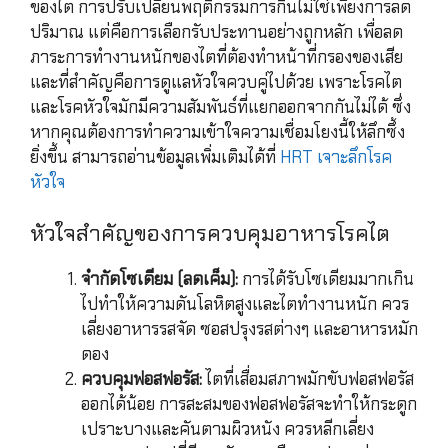
ของไต การปรับเปลี่ยนพฤติกรรมการกินไม่ใช่เพียงการลด
ปริมาณ แต่คือการเลือกรับประทานอย่างถูกหลัก เพื่อลด
ภาระการทำงานหนักของไตที่ต้องทำหน้าที่กรองของเสีย
และที่สำคัญคือการดูแลหัวใจควบคู่ไปด้วย เพราะโรคไต
และโรคหัวใจมักมีความสัมพันธ์ที่แยกออกจากกันไม่ได้ ซึ่ง
หากคุณต้องการทำความเข้าใจความเชื่อมโยงนี้ให้ลึกซึ้ง
ยิ่งขึ้น สามารถอ่านข้อมูลเพิ่มเติมได้ที่
HRT เจาะลึกโรค
หัวใจ
หัวใจสำคัญของการควบคุมอาหารโรคไต
จำกัดโซเดียม (ลดเค็ม):
การได้รับโซเดียมมากเกิน
ไปทำให้ความดันโลหิตสูงและไตทำงานหนัก ควร
เลี่ยงอาหารรสจัด ซอสปรุงรสต่างๆ และอาหารหมัก
ดอง
ควบคุมฟอสฟอรัส:
ไตที่เสื่อมสภาพมักขับฟอสฟอรัส
ออกได้น้อย การสะสมของฟอสฟอรัสจะทำให้กระดูก
เปราะบางและคันตามผิวหนัง ควรหลีกเลี่ยง