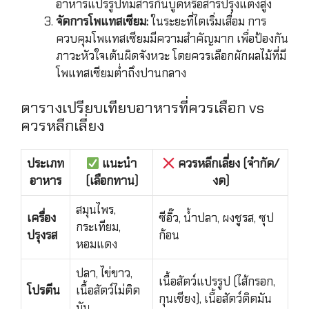
อาหารแปรรูปที่มีสารกันบูดหรือสารปรุงแต่งสูง
จัดการโพแทสเซียม:
ในระยะที่ไตเริ่มเสื่อม การ
ควบคุมโพแทสเซียมมีความสำคัญมาก เพื่อป้องกัน
ภาวะหัวใจเต้นผิดจังหวะ โดยควรเลือกผักผลไม้ที่มี
โพแทสเซียมต่ำถึงปานกลาง
ตารางเปรียบเทียบอาหารที่ควรเลือก vs
ควรหลีกเลี่ยง
ประเภท
แนะนำ
ควรหลีกเลี่ยง (จำกัด/
อาหาร
(เลือกทาน)
งด)
สมุนไพร,
เครื่อง
ซีอิ๊ว, น้ำปลา, ผงชูรส, ซุป
กระเทียม,
ปรุงรส
ก้อน
หอมแดง
ปลา, ไข่ขาว,
เนื้อสัตว์แปรรูป (ไส้กรอก,
โปรตีน
เนื้อสัตว์ไม่ติด
กุนเชียง), เนื้อสัตว์ติดมัน
มัน