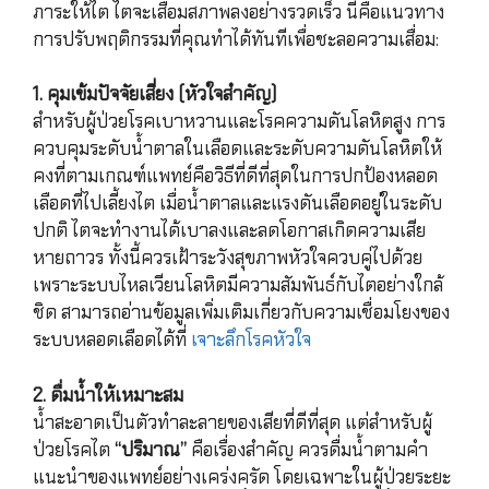
ภาระให้ไต ไตจะเสื่อมสภาพลงอย่างรวดเร็ว นี่คือแนวทาง
การปรับพฤติกรรมที่คุณทำได้ทันทีเพื่อชะลอความเสื่อม:
1. คุมเข้มปัจจัยเสี่ยง (หัวใจสำคัญ)
สำหรับผู้ป่วยโรคเบาหวานและโรคความดันโลหิตสูง การ
ควบคุมระดับน้ำตาลในเลือดและระดับความดันโลหิตให้
คงที่ตามเกณฑ์แพทย์คือวิธีที่ดีที่สุดในการปกป้องหลอด
เลือดที่ไปเลี้ยงไต เมื่อน้ำตาลและแรงดันเลือดอยู่ในระดับ
ปกติ ไตจะทำงานได้เบาลงและลดโอกาสเกิดความเสีย
หายถาวร ทั้งนี้ควรเฝ้าระวังสุขภาพหัวใจควบคู่ไปด้วย
เพราะระบบไหลเวียนโลหิตมีความสัมพันธ์กับไตอย่างใกล้
ชิด สามารถอ่านข้อมูลเพิ่มเติมเกี่ยวกับความเชื่อมโยงของ
ระบบหลอดเลือดได้ที่
เจาะลึกโรคหัวใจ
2. ดื่มน้ำให้เหมาะสม
น้ำสะอาดเป็นตัวทำละลายของเสียที่ดีที่สุด แต่สำหรับผู้
ป่วยโรคไต
“ปริมาณ”
คือเรื่องสำคัญ ควรดื่มน้ำตามคำ
แนะนำของแพทย์อย่างเคร่งครัด โดยเฉพาะในผู้ป่วยระยะ