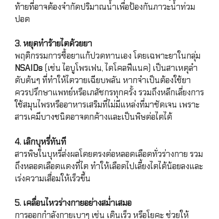
ท้ายที่อาจต้องจำกัดปริมาณน้ำเพื่อป้องกันภาวะน้ำท่วม
ปอด
3. หยุดทำร้ายไตด้วยยา
พฤติกรรมการซื้อยาแก้ปวดทานเอง โดยเฉพาะยาในกลุ่ม
NSAIDs
(เช่น ไอบูโพรเฟน, ไดโคลฟีแนค) เป็นสาเหตุลำ
ดับต้นๆ ที่ทำให้ไตวายเฉียบพลัน หากจำเป็นต้องใช้ยา
ควรปรึกษาแพทย์หรือเภสัชกรทุกครั้ง รวมถึงหลีกเลี่ยงการ
ใช้สมุนไพรหรืออาหารเสริมที่ไม่มีแหล่งที่มาชัดเจน เพราะ
สารเคมีบางชนิดอาจตกค้างและเป็นพิษต่อไตได้
4. เลิกบุหรี่ทันที
สารพิษในบุหรี่ส่งผลโดยตรงต่อหลอดเลือดทั่วร่างกาย รวม
ถึงหลอดเลือดแดงที่ไต ทำให้เลือดไปเลี้ยงไตได้น้อยลงและ
เร่งความเสื่อมให้เร็วขึ้น
5. เคลื่อนไหวร่างกายอย่างสม่ำเสมอ
การออกกำลังกายเบาๆ เช่น เดินเร็ว หรือโยคะ ช่วยให้