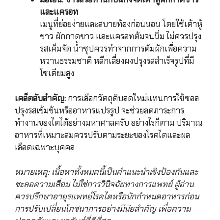
และแครอท
เมนูที่ย่อยง่ายและสบายท้องก่อนนอน โดยใช้เต้าหู้
ขาว ผักกาดขาว และแครอทต้มจนนิ่ม ไม่ควรปรุง
รสเค็มจัด น้ำซุปควรทำจากการต้มผักเพื่อความ
หวานธรรมชาติ หลีกเลี่ยงผงปรุงรสสำเร็จรูปที่มี
โซเดียมสูง
เคล็ดลับสำคัญ:
การเลือกวัตถุดิบสดใหม่แทนการใช้ซอส
ปรุงรสเข้มข้นหรืออาหารแปรรูป จะช่วยลดภาระการ
ทำงานของไตได้อย่างมหาศาลครับ อย่างไรก็ตาม ปริมาณ
อาหารที่เหมาะสมควรปรับตามระยะของโรคไตและผล
เลือดเฉพาะบุคคล
หมายเหตุ: เนื้อหาทั้งหมดนี้เป็นคำแนะนำเชิงป้องกันและ
ชะลอความเสื่อม ไม่ใช่การวินิจฉัยทางการแพทย์ ผู้อ่าน
ควรปรึกษาอายุรแพทย์โรคไตหรือนักกำหนดอาหารก่อน
การปรับเปลี่ยนโภชนาการอย่างมีนัยสำคัญ เพื่อความ