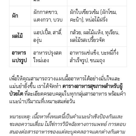
ผักกาดขาว,
ผักใบเขียวเข้ม (ผักโขม,
ผัก
แตงกวา, บวบ
คะน้า), หน่อไม้ฝรั่ง
แอปเปิ้ล, สาลี่,
กล้วย, ผลไม้แห้ง, ทุเรียน,
ผลไม้
องุ่น
ผลไม้รสเปรี้ยวจัด
อาหาร
อาหารปรุงสด
อาหารแช่แข็ง, บะหมี่กึ่ง
แปรรูป
ใหม่เอง
สำเร็จรูป, ขนมถุง
เพื่อให้คุณสามารถวางแผนมื้ออาหารได้อย่างมั่นใจและ
แม่นยำยิ่งขึ้น เราได้จัดทำ
ตารางอาหารสุขภาพสำหรับผู้
ป่วยไต
ที่ละเอียดครอบคลุมในทุกกลุ่มสารอาหาร พร้อมคำ
แนะนำปริมาณที่เหมาะสมต่อวัน
หมายเหตุ: เนื้อหาทั้งหมดนี้เป็นคำแนะนำเชิงป้องกันและ
ชะลอความเสื่อม ไม่ใช่การวินิจฉัยทางการแพทย์ การตอบ
สนองต่อสารอาหารของแต่ละบุคคลอาจแตกต่างกันตาม