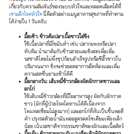
เกี่ยวกับความสัมพันธ์ของระบบหัวใจและหลอดเลือดได้ที่
เจาะลึกโรคหัวใจ
นี่คือตัวอย่างเมนูอาหารสุขภาพที่ทำตาม
ได้ง่ายใน 1 วันครับ:
มื้อเช้า: ข้าวต้มปลาเนื้อขาวใส่ขิง
ใช้เนื้อปลาที่มีไขมันต่ำ เช่น ปลากะพงหรือปลา
ทับทิม นำมาต้มกับข้าวสวยและขิงสดเพื่อเพิ่ม
รสชาติโดยไม่พึ่งซุปก้อนสำเร็จรูปหรือซีอิ๊วขาวใน
ปริมาณมาก ขิงจะช่วยลดอาการอืดท้องและเพิ่ม
ความสดชื่นยามเช้าได้ดี
มื้อกลางวัน: เส้นหมี่ข้าวกล้องผัดผักกาดขาวและ
อกไก่
ใช้เส้นหมี่ข้าวกล้องที่มีใยอาหารสูง ผัดกับผักกาด
ขาว (ผักที่ผู้ป่วยโรคไตทานได้ดีเนื่องจาก
โพแทสเซียมไม่สูงมาก) และอกไก่ที่หั่นเป็นชิ้นพอดี
คำ ปรุงรสด้วยน้ำมันหอยสูตรลดโซเดียมเพียงเล็ก
น้อย เน้นรสชาติจากธรรมชาติของผักและเนื้อสัตว์
มื้อเย็น: ข้าวสวยทานกับแกงจืดเต้าหู้ผักกาดขาว