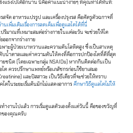
งแรงไปได้อีกนาน นี่คือคำแนะนำง่ายๆ ที่คุณทำได้ทันที:
รสจัด อาหารแปรรูป และเครื่องปรุงรส คือศัตรูตัวฉกาจที่
อ่านเพิ่มเติมเรื่องการลดเค็มเพื่อดูแลไตได้ที่นี่
ปริมาณที่เหมาะสมต่อร่างกายในแต่ละวัน จะช่วยให้ไต
สียออกจากร่างกาย
พาะผู้ป่วยเบาหวานและความดันโลหิตสูง ซึ่งเป็นสาเหตุ
ดับน้ำตาลและค่าความดันให้คงที่คือการปกป้องไตที่ดีที่สุด
ยชนิด (โดยเฉพาะกลุ่ม NSAIDs) หากกินติดต่อกันเป็น
่อไต ควรปรึกษาแพทย์หรือเภสัชกรก่อนใช้ยาเสมอ
eatinine) และปัสสาวะ เป็นวิธีเดียวที่จะช่วยให้ทราบ
คไตในระยะเริ่มต้นมักไม่แสดงอาการ
ศึกษาวิธีดูแลไตไม่ให้
ำงานไปแล้ว การเริ่มดูแลตัวเองตั้งแต่วันนี้ คือของขวัญที่
งไตของคุณครับ