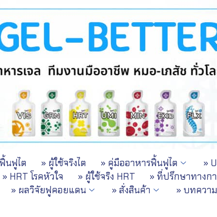
ื้นฟูไต
» ผู้ใช้จริงไต
» คู่มืออาหารฟื้นฟูไต
» 
» HRT โรคหัวใจ
» ผู้ใช้จริง HRT
» ที่ปรึกษาทางก
» ผลวิจัยฟูคอยแดน
» สั่งสินค้า
» บทควา