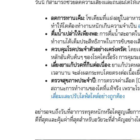
วันนี้ ก็สามารถช่วยลดความเสี่ยงและถนอมไตให้แข็
ลดการทานเค็ม:
โซเดียมที่แฝงอยู่ในอาหาร
ทำให้ไตต้องทำงานหนักเกินความจำเป็น
ดื่มน้ำเปล่าให้เพียงพอ:
การดื่มน้ำสะอาดใน
ทำงานได้เต็มประสิทธิภาพในการขับของเ
ควบคุมโรคประจำตัวอย่างเคร่งครัด:
โดยเฉ
หลักอันดับต้นๆ ของโรคไตเรื้อรัง การคุมระ
เลี่ยงยาแก้ปวดที่กินต่อเนื่อง:
ยาแก้ปวดหลา
เวลานาน จะส่งผลกระทบโดยตรงต่อเนื้อเยื
ตรวจสุขภาพประจำปี:
การตรวจค่าเลือด (Cr
สถานะการทำงานของไตที่แท้จริง เพราะโร
เสื่อมและปรับไลฟ์สไตล์อย่างถูกต้อง
อย่ารอจนถึงวันที่อาการทรุดหนักหรือไตสูญเสียการท
ดีที่สุดและคุ้มค่าที่สุดสำหรับอวัยวะที่สำคัญอย่า