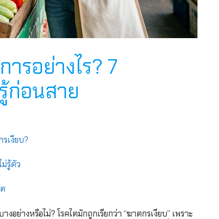
การอย่างไร? 7
ู้ก่อนสาย
กรเงียบ?
่รู้ตัว
ไต
งอย่างหรือไม่? โรคไตมักถูกเรียกว่า “ฆาตกรเงียบ” เพราะ