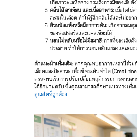
เกิดภาวะโลหิตจาง รวมถึงการมีของเสียคั่
คลื่นไส้ อาเจียน และเบื่ออาหาร:
เมื่อไตไม
สะสมในเลือด ทำให้รู้สึกคลื่นไส้และไม่อย
ผิวหนังแห้งหรือมีอาการคัน:
เกิดจากสมดุล
ของฟอสฟอรัสและแคลเซียมได้
นอนไม่หลับหรือไม่มีสมาธิ:
การที่ของเสียค
ประสาท ทำให้การนอนหลับแย่ลงและสมอง
คำแนะนำเพิ่มเติม:
หากคุณพบอาการเหล่านี้ร่วมกั
เลือดและปัสสาวะ เพื่อเช็คระดับค่าไต (Creatin
ตรวจพบเร็ว การปรับเปลี่ยนพฤติกรรมการทานอา
ได้อีกนานครับ ซึ่งคุณสามารถศึกษาแนวทางเพิ่มเต
ดูแลไตที่ถูกต้อง