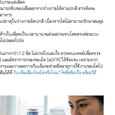
งในกระแสเลือด
่สามารถขับของเสียออกจากร่างกายได้ตามปกติ สารพิษจะ
ากอาหาร
แร่ธาตุในร่างกายผิดปกติ เนื่องจากไตไม่สามารถรักษาสมดุล
ั่งค้างในเลือดเป็นเวลานานจะส่งผลกระทบโดยตรงต่อระบบ
ไม่ปลอดโปร่ง
นมากกว่า 1-2 ข้อ ไม่ควรนิ่งนอนใจ ควรพบแพทย์เพื่อตรวจ
ine) และอัตราการกรองของไต (eGFR) ให้ชัดเจน เพราะหาก
หารและการลดการกินเค็มจะช่วยยืดอายุการใช้งานของไตไป
ิมได้ที่
กินเค็มเสี่ยงโรคไตจริงไหม? ไขข้อข้องใจ พร้อมวิธี