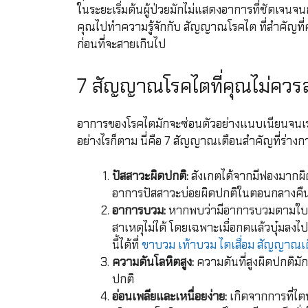
ในระยะเริ่มต้นผู้ป่วยมักไม่แสดงอาการที่ชัดเ
คุณไปทำความรู้จักกับ สัญญาณโรคไต ที่สำคัญที่คุ
ก่อนที่จะสายเกินไป
7 สัญญาณโรคไตที่คุณไม่ควร
อาการของโรคไตมักจะซ่อนตัวอย่างแนบเนียนจนเรา
อย่างไรก็ตาม นี่คือ 7 สัญญาณเตือนสำคัญที่ร่
ปัสสาวะผิดปกติ:
สังเกตได้จากมีฟองมากผิดป
อาการปัสสาวะบ่อยผิดปกติในตอนกลางคื
อาการบวม:
หากพบว่ามีอาการบวมตามใบห
สาเหตุไม่ได้ โดยเฉพาะเมื่อกดแล้วบุ๋มลงไ
นี้ได้ที่
ขาบวม เท้าบวม ไตเสื่อม สัญญาณเตื
ความดันโลหิตสูง:
ความดันที่สูงผิดปกติมั
ปกติ
อ่อนเพลียและเหนื่อยง่าย:
เกิดจากการที่ไต