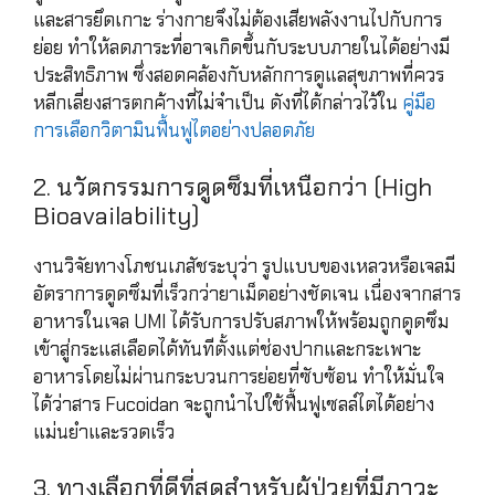
และสารยึดเกาะ ร่างกายจึงไม่ต้องเสียพลังงานไปกับการ
ย่อย ทำให้ลดภาระที่อาจเกิดขึ้นกับระบบภายในได้อย่างมี
ประสิทธิภาพ ซึ่งสอดคล้องกับหลักการดูแลสุขภาพที่ควร
หลีกเลี่ยงสารตกค้างที่ไม่จำเป็น ดังที่ได้กล่าวไว้ใน
คู่มือ
การเลือกวิตามินฟื้นฟูไตอย่างปลอดภัย
2. นวัตกรรมการดูดซึมที่เหนือกว่า (High
Bioavailability)
งานวิจัยทางโภชนเภสัชระบุว่า รูปแบบของเหลวหรือเจลมี
อัตราการดูดซึมที่เร็วกว่ายาเม็ดอย่างชัดเจน เนื่องจากสาร
อาหารในเจล UMI ได้รับการปรับสภาพให้พร้อมถูกดูดซึม
เข้าสู่กระแสเลือดได้ทันทีตั้งแต่ช่องปากและกระเพาะ
อาหารโดยไม่ผ่านกระบวนการย่อยที่ซับซ้อน ทำให้มั่นใจ
ได้ว่าสาร Fucoidan จะถูกนำไปใช้ฟื้นฟูเซลล์ไตได้อย่าง
แม่นยำและรวดเร็ว
3. ทางเลือกที่ดีที่สุดสำหรับผู้ป่วยที่มีภาวะ