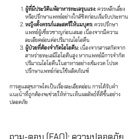
ผู้ที่มีประวัติแพ้อาหารทะเลรุนแรง:
ควรหลีกเลี่ยง
หรือปรึกษาแพทย์อย่างใกล้ชิดก่อนเริ่มรับประทาน
หญิงตั้งครรภ์และสตรีให้นมบุตร:
ควรปรึกษา
แพทย์ผู้เชี่ยวชาญก่อนเสมอ เนื่องจากมีความ
ละเอียดอ่อนต่อปริมาณไอโอดีน
ผู้ป่วยที่ต้องจำกัดไอโอดีน:
เนื่องจากสารสกัดจาก
สาหร่ายทะเลมีไอโอดีนสูง หากแพทย์มีการจำกัด
ปริมาณไอโอดีนในอาหารอย่างเข้มงวด โปรด
ปรึกษาแพทย์ก่อนใช้ผลิตภัณฑ์
การดูแลสุขภาพไตเป็นเรื่องละเอียดอ่อน การได้รับคำ
แนะนำที่ถูกต้องจะช่วยให้ท่านเห็นผลลัพธ์ที่ดีขึ้นอย่าง
ปลอดภัย
ถาม-ตอบ (FAQ): ความปลอดภัย