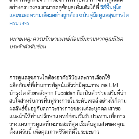
อย่างครบวงจร สามารถดูข้อมูลเพิ่มเติมได้ที่
วิธีฟื้นฟูไต
และชะลอความเสื่อมอย่างถูกต้อง ฉบับคู่มือดูแลสุขภาพไต
ครบวงจร
หมายเหตุ: ควรปรึกษาแพทย์ก่อนเริ่มทานหากคุณมีโรค
ประจำตัวซับซ้อน
การดูแลสุขภาพไตต้องอาศัยวินัยและการเลือกใช้
ผลิตภัณฑ์ที่ผ่านการพิสูจน์แล้วว่ามีคุณภาพ เจล UMI
บำรุงไต ด้วยพลังจาก Fucoidan ถือเป็นตัวช่วยเสริมที่น่า
สนใจสำหรับการฟื้นฟูร่างกายในระดับเซลล์ อย่างไรก็ตาม
ผลลัพธ์ขึ้นอยู่กับสภาวะร่างกายของแต่ละบุคคล เราขอ
แนะนำให้ท่านปรึกษาแพทย์ก่อนเริ่มรับประทานเพื่อการ
วางแผนการดูแลที่เหมาะสมที่สุด เริ่มต้นดูแลไตของคุณ
ตั้งแต่วันนี้ เพื่อคุณภาพชีวิตที่ดีในระยะยาว