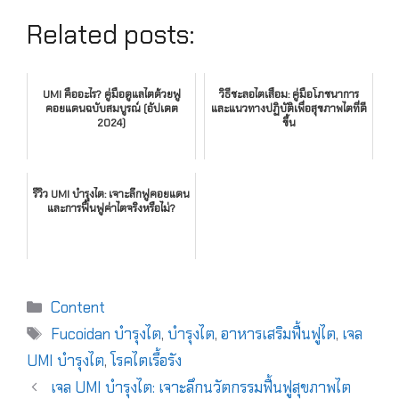
Related posts:
UMI คืออะไร? คู่มือดูแลไตด้วยฟู
วิธีชะลอไตเสื่อม: คู่มือโภชนาการ
คอยแดนฉบับสมบูรณ์ (อัปเดต
และแนวทางปฏิบัติเพื่อสุขภาพไตที่ดี
2024)
ขึ้น
รีวิว UMI บำรุงไต: เจาะลึกฟูคอยแดน
และการฟื้นฟูค่าไตจริงหรือไม่?
Content
Fucoidan บำรุงไต
,
บำรุงไต
,
อาหารเสริมฟื้นฟูไต
,
เจล
UMI บำรุงไต
,
โรคไตเรื้อรัง
เจล UMI บำรุงไต: เจาะลึกนวัตกรรมฟื้นฟูสุขภาพไต