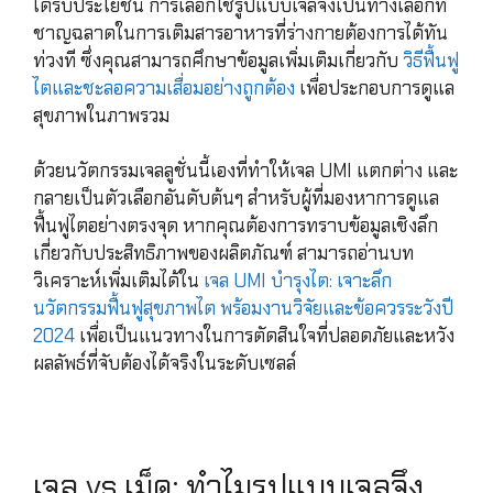
ได้รับประโยชน์ การเลือกใช้รูปแบบเจลจึงเป็นทางเลือกที่
ชาญฉลาดในการเติมสารอาหารที่ร่างกายต้องการได้ทัน
ท่วงที ซึ่งคุณสามารถศึกษาข้อมูลเพิ่มเติมเกี่ยวกับ
วิธีฟื้นฟู
ไตและชะลอความเสื่อมอย่างถูกต้อง
เพื่อประกอบการดูแล
สุขภาพในภาพรวม
ด้วยนวัตกรรมเจลลูชั่นนี้เองที่ทำให้เจล UMI แตกต่าง และ
กลายเป็นตัวเลือกอันดับต้นๆ สำหรับผู้ที่มองหาการดูแล
ฟื้นฟูไตอย่างตรงจุด หากคุณต้องการทราบข้อมูลเชิงลึก
เกี่ยวกับประสิทธิภาพของผลิตภัณฑ์ สามารถอ่านบท
วิเคราะห์เพิ่มเติมได้ใน
เจล UMI บำรุงไต: เจาะลึก
นวัตกรรมฟื้นฟูสุขภาพไต พร้อมงานวิจัยและข้อควรระวังปี
2024
เพื่อเป็นแนวทางในการตัดสินใจที่ปลอดภัยและหวัง
ผลลัพธ์ที่จับต้องได้จริงในระดับเซลล์
เจล vs เม็ด: ทำไมรูปแบบเจลจึง