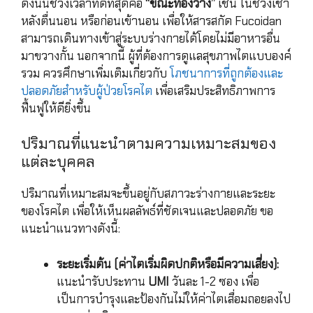
ดังนั้นช่วงเวลาที่ดีที่สุดคือ
“ขณะท้องว่าง”
เช่น ในช่วงเช้า
หลังตื่นนอน หรือก่อนเข้านอน เพื่อให้สารสกัด Fucoidan
สามารถเดินทางเข้าสู่ระบบร่างกายได้โดยไม่มีอาหารอื่น
มาขวางกั้น นอกจากนี้ ผู้ที่ต้องการดูแลสุขภาพไตแบบองค์
รวม ควรศึกษาเพิ่มเติมเกี่ยวกับ
โภชนาการที่ถูกต้องและ
ปลอดภัยสำหรับผู้ป่วยโรคไต
เพื่อเสริมประสิทธิภาพการ
ฟื้นฟูให้ดียิ่งขึ้น
ปริมาณที่แนะนำตามความเหมาะสมของ
แต่ละบุคคล
ปริมาณที่เหมาะสมจะขึ้นอยู่กับสภาวะร่างกายและระยะ
ของโรคไต เพื่อให้เห็นผลลัพธ์ที่ชัดเจนและปลอดภัย ขอ
แนะนำแนวทางดังนี้:
ระยะเริ่มต้น (ค่าไตเริ่มผิดปกติหรือมีความเสี่ยง):
แนะนำรับประทาน
UMI
วันละ 1-2 ซอง เพื่อ
เป็นการบำรุงและป้องกันไม่ให้ค่าไตเสื่อมถอยลงไป