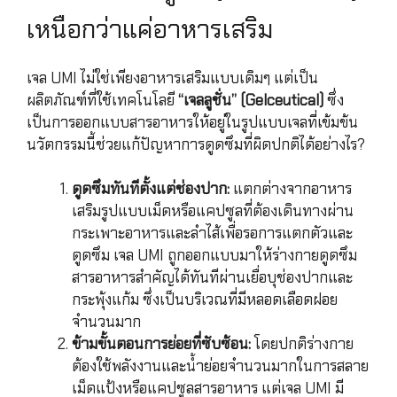
เหนือกว่าแค่อาหารเสริม
เจล UMI ไม่ใช่เพียงอาหารเสริมแบบเดิมๆ แต่เป็น
ผลิตภัณฑ์ที่ใช้เทคโนโลยี
“เจลลูชั่น” (Gelceutical)
ซึ่ง
เป็นการออกแบบสารอาหารให้อยู่ในรูปแบบเจลที่เข้มข้น
นวัตกรรมนี้ช่วยแก้ปัญหาการดูดซึมที่ผิดปกติได้อย่างไร?
ดูดซึมทันทีตั้งแต่ช่องปาก:
แตกต่างจากอาหาร
เสริมรูปแบบเม็ดหรือแคปซูลที่ต้องเดินทางผ่าน
กระเพาะอาหารและลำไส้เพื่อรอการแตกตัวและ
ดูดซึม เจล UMI ถูกออกแบบมาให้ร่างกายดูดซึม
สารอาหารสำคัญได้ทันทีผ่านเยื่อบุช่องปากและ
กระพุ้งแก้ม ซึ่งเป็นบริเวณที่มีหลอดเลือดฝอย
จำนวนมาก
ข้ามขั้นตอนการย่อยที่ซับซ้อน:
โดยปกติร่างกาย
ต้องใช้พลังงานและน้ำย่อยจำนวนมากในการสลาย
เม็ดแป้งหรือแคปซูลสารอาหาร แต่เจล UMI มี